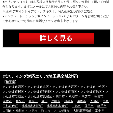
●オリジナル（※1）はお客様より参考チラシやラフ画をご支給して頂いての制
作となります。まずはメールにて具体的な内容をお伝え下さい。
※原稿(デザインレイアウト、テキスト、写真画像)はお客様ご支給。
●テンプレート：チラシデザインページ（※2）よりパターンをお選び頂くだけ
で初心者の方でも簡単に綺麗なチラシが出来上がります。
ポスティング対応エリア(埼玉県全域対応)
【
埼玉県
】
さいたま市西区
・
さいたま市北区
・
さいたま市大宮区
・
さいたま市中央区
・
さいたま市桜区
・
さいたま市浦和区
・
さいたま市南区
・
さいたま市緑区
・
さ
いたま市岩槻区
・
さいたま市見沼区
・
川口市
・
八潮市
・
草加市
・
朝霞市
・
志木市
・
和光市
・
新座市
・
蕨市
・
戸田市
・
川越市
・
越谷市
・
入間市
・
南埼
玉郡宮代町
・
北葛飾郡杉戸町
・
北葛飾郡松伏町
・
三郷市
・
蓮田市
・
幸手市
・
白岡市
・
桶川市
・
上尾市
・
狭山市
・
ふじみ野市
・
入間郡三芳町
・
富士見