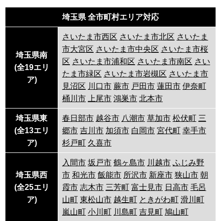
埼玉県 全市町村エリア対応
さいたま市西区
さいたま市北区
さいたま
市大宮区
さいたま市中央区
さいたま市桜
埼玉県南
区
さいたま市浦和区
さいたま市南区
さい
(全19エリ
たま市緑区
さいたま市岩槻区
さいたま市
ア)
見沼区
川口市
蕨市
戸田市
蓮田市
伊奈町
桶川市
上尾市
鴻巣市
北本市
埼玉県東
春日部市
越谷市
八潮市
草加市
松伏町
三
(全13エリ
郷市
吉川市
加須市
白岡市
宮代町
幸手市
ア)
杉戸町
久喜市
入間市
坂戸市
鶴ヶ島市
川越市
ふじみ野
埼玉県西
市
和光市
飯能市
所沢市
新座市
狭山市
朝
(全25エリ
霞市
志木市
三芳町
富士見市
日高市
毛呂
ア)
山町
東松山市
越生町
ときがわ町
滑川町
嵐山町
小川町
川島町
吉見町
鳩山町