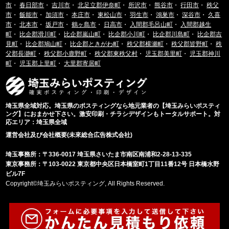
市
・
春日部市
・
吉川市
・
北足立郡伊奈町
・
所沢市
・
熊谷市
・
行田市
・
秩父
市
・
飯能市
・
加須市
・
本庄市
・
東松山市
・
羽生市
・
鴻巣市
・
深谷市
・
久喜
市
・
北本市
・
坂戸市
・
鶴ヶ島市
・
日高市
・
入間郡毛呂山町
・
入間郡越生
町
・
比企郡滑川町
・
比企郡嵐山町
・
比企郡小川町
・
比企郡川島町
・
比企郡吉
見町
・
比企郡鳩山町
・
比企郡ときがわ町
・
秩父郡横瀬町
・
秩父郡皆野町
・
秩
父郡長瀞町
・
秩父郡小鹿野町
・
秩父郡東秩父村
・
児玉郡美里町
・
児玉郡神川
町
・
児玉郡上里町
・
大里郡寄居町
埼玉県全域対応。埼玉県のポスティングなら地元業者の【埼玉みらいポスティ
ング】におまかせ下さい。激安印刷・チラシデザインもトータルサポート。対
応エリア：埼玉県全域
運営会社及び会社概要(未來総合広告株式会社)
埼玉事務所：〒336-0017 埼玉県さいたま市南区南浦和2-28-13-335
東京事務所：〒103-0022 東京都中央区日本橋室町1丁目11番12号 日本橋水野
ビル7F
Copyright©埼玉みらいポスティング, All Rights Reserved.