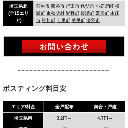
埼玉県北
羽生市
熊谷市
行田市
秩父市
小鹿野町
横
(全15エリ
瀬町
東秩父村
皆野町
長瀞町
寄居町
本庄
ア)
市
神川町
上里町
美里町
深谷市
ポスティング料目安
エリア/料金
全戸配布
集合・戸建
埼玉県南
3.2円～
4.7円～