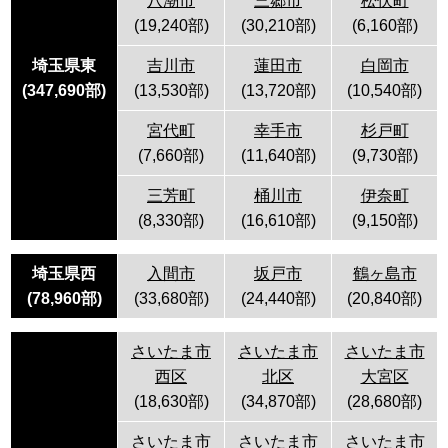
八潮市
三郷市
松伏町
(19,240部)
(30,210部)
(6,160部)
埼玉県東
吉川市
蓮田市
白岡市
(
347,690
部)
(13,530部)
(13,720部)
(10,540部)
宮代町
幸手市
杉戸町
(7,660部)
(11,640部)
(9,730部)
三芳町
桶川市
伊奈町
(8,330部)
(16,610部)
(9,150部)
埼玉県西
入間市
坂戸市
鶴ヶ島市
(
78,960
部)
(33,680部)
(24,440部)
(20,840部)
さいたま市
さいたま市
さいたま市
西区
北区
大宮区
(18,630部)
(34,870部)
(28,680部)
さいたま市
さいたま市
さいたま市