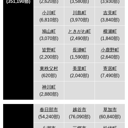
(
351,190
部)
(2,620部)
(3,580部)
(3,930部)
小川町
川島町
吉見町
(6,810部)
(3,970部)
(3,840部)
鳩山町
ときがわ町
横瀬町
(3,070部)
(2,490部)
(1,840部)
皆野町
長瀞町
小鹿野町
(2,200部)
(1,590部)
(2,640部)
東秩父村
美里町
寄居町
(620部)
(2,040部)
(7,490部)
神川町
(2,880部)
春日部市
越谷市
草加市
(54,240部)
(76,090部)
(60,840部)