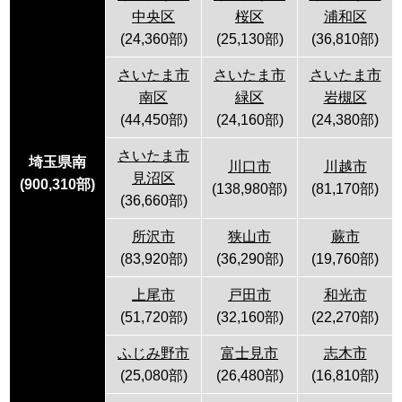
中央区
桜区
浦和区
(24,360部)
(25,130部)
(36,810部)
さいたま市
さいたま市
さいたま市
南区
緑区
岩槻区
(44,450部)
(24,160部)
(24,380部)
さいたま市
埼玉県南
川口市
川越市
見沼区
(
900,310
部)
(138,980部)
(81,170部)
(36,660部)
所沢市
狭山市
蕨市
(83,920部)
(36,290部)
(19,760部)
上尾市
戸田市
和光市
(51,720部)
(32,160部)
(22,270部)
ふじみ野市
富士見市
志木市
(25,080部)
(26,480部)
(16,810部)