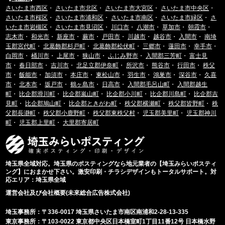
さいたま市西区
・
さいたま市北区
・
さいたま市大宮区
・
さいたま市中央区
・
さいたま市桜区
・
さいたま市浦和区
・
さいたま市南区
・
さいたま市緑区
・
さ
いたま市岩槻区
・
さいたま市見沼区
・
川口市
・
八潮市
・
草加市
・
朝霞市
・
志木市
・
和光市
・
新座市
・
蕨市
・
戸田市
・
川越市
・
越谷市
・
入間市
・
南埼
玉郡宮代町
・
北葛飾郡杉戸町
・
北葛飾郡松伏町
・
三郷市
・
蓮田市
・
幸手市
・
白岡市
・
桶川市
・
上尾市
・
狭山市
・
ふじみ野市
・
入間郡三芳町
・
富士見
市
・
春日部市
・
吉川市
・
北足立郡伊奈町
・
所沢市
・
熊谷市
・
行田市
・
秩父
市
・
飯能市
・
加須市
・
本庄市
・
東松山市
・
羽生市
・
鴻巣市
・
深谷市
・
久喜
市
・
北本市
・
坂戸市
・
鶴ヶ島市
・
日高市
・
入間郡毛呂山町
・
入間郡越生
町
・
比企郡滑川町
・
比企郡嵐山町
・
比企郡小川町
・
比企郡川島町
・
比企郡吉
見町
・
比企郡鳩山町
・
比企郡ときがわ町
・
秩父郡横瀬町
・
秩父郡皆野町
・
秩
父郡長瀞町
・
秩父郡小鹿野町
・
秩父郡東秩父村
・
児玉郡美里町
・
児玉郡神川
町
・
児玉郡上里町
・
大里郡寄居町
埼玉県全域対応。埼玉県のポスティングなら地元業者の【埼玉みらいポスティ
ング】におまかせ下さい。激安印刷・チラシデザインもトータルサポート。対
応エリア：埼玉県全域
運営会社及び会社概要(未來総合広告株式会社)
埼玉事務所：〒336-0017 埼玉県さいたま市南区南浦和2-28-13-335
東京事務所：〒103-0022 東京都中央区日本橋室町1丁目11番12号 日本橋水野