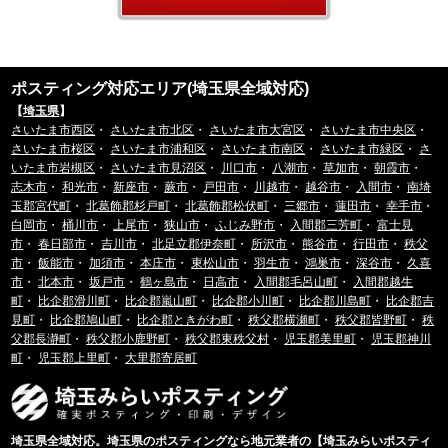
ポスティング対応エリア(埼玉県全域対応)
【
埼玉県
】
さいたま市西区
・
さいたま市北区
・
さいたま市大宮区
・
さいたま市中央区
・
さいたま市桜区
・
さいたま市浦和区
・
さいたま市南区
・
さいたま市緑区
・
さ
いたま市岩槻区
・
さいたま市見沼区
・
川口市
・
八潮市
・
草加市
・
朝霞市
・
志木市
・
和光市
・
新座市
・
蕨市
・
戸田市
・
川越市
・
越谷市
・
入間市
・
南埼
玉郡宮代町
・
北葛飾郡杉戸町
・
北葛飾郡松伏町
・
三郷市
・
蓮田市
・
幸手市
・
白岡市
・
桶川市
・
上尾市
・
狭山市
・
ふじみ野市
・
入間郡三芳町
・
富士見
市
・
春日部市
・
吉川市
・
北足立郡伊奈町
・
所沢市
・
熊谷市
・
行田市
・
秩父
市
・
飯能市
・
加須市
・
本庄市
・
東松山市
・
羽生市
・
鴻巣市
・
深谷市
・
久喜
市
・
北本市
・
坂戸市
・
鶴ヶ島市
・
日高市
・
入間郡毛呂山町
・
入間郡越生
町
・
比企郡滑川町
・
比企郡嵐山町
・
比企郡小川町
・
比企郡川島町
・
比企郡吉
見町
・
比企郡鳩山町
・
比企郡ときがわ町
・
秩父郡横瀬町
・
秩父郡皆野町
・
秩
父郡長瀞町
・
秩父郡小鹿野町
・
秩父郡東秩父村
・
児玉郡美里町
・
児玉郡神川
町
・
児玉郡上里町
・
大里郡寄居町
埼玉県全域対応。埼玉県のポスティングなら地元業者の【埼玉みらいポスティ