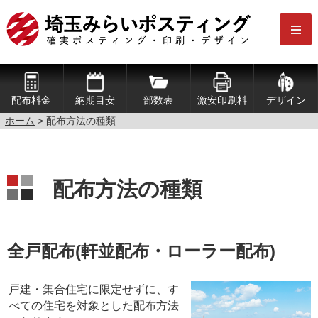
配布料金
納期目安
部数表
激安印刷料
デザイン
ホーム
> 配布方法の種類
配布方法の種類
全戸配布(軒並配布・ローラー配布)
戸建・集合住宅に限定せずに、す
べての住宅を対象とした配布方法