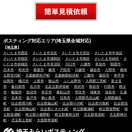
ポスティング対応エリア(埼玉県全域対応)
【
埼玉県
】
さいたま市西区
・
さいたま市北区
・
さいたま市大宮区
・
さいたま市中央区
・
さいたま市桜区
・
さいたま市浦和区
・
さいたま市南区
・
さいたま市緑区
・
さ
いたま市岩槻区
・
さいたま市見沼区
・
川口市
・
八潮市
・
草加市
・
朝霞市
・
志木市
・
和光市
・
新座市
・
蕨市
・
戸田市
・
川越市
・
越谷市
・
入間市
・
南埼
玉郡宮代町
・
北葛飾郡杉戸町
・
北葛飾郡松伏町
・
三郷市
・
蓮田市
・
幸手市
・
白岡市
・
桶川市
・
上尾市
・
狭山市
・
ふじみ野市
・
入間郡三芳町
・
富士見
市
・
春日部市
・
吉川市
・
北足立郡伊奈町
・
所沢市
・
熊谷市
・
行田市
・
秩父
市
・
飯能市
・
加須市
・
本庄市
・
東松山市
・
羽生市
・
鴻巣市
・
深谷市
・
久喜
市
・
北本市
・
坂戸市
・
鶴ヶ島市
・
日高市
・
入間郡毛呂山町
・
入間郡越生
町
・
比企郡滑川町
・
比企郡嵐山町
・
比企郡小川町
・
比企郡川島町
・
比企郡吉
見町
・
比企郡鳩山町
・
比企郡ときがわ町
・
秩父郡横瀬町
・
秩父郡皆野町
・
秩
父郡長瀞町
・
秩父郡小鹿野町
・
秩父郡東秩父村
・
児玉郡美里町
・
児玉郡神川
町
・
児玉郡上里町
・
大里郡寄居町