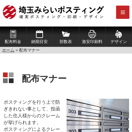
配布料金
納期目安
部数表
激安印刷料
デザイン
ホーム
> 配布マナー
配布マナー
ポスティングを行う上で防
ぎきれない事として、投函
した住人様からのクレーム
が挙げられます。
ポスティングによるクレー