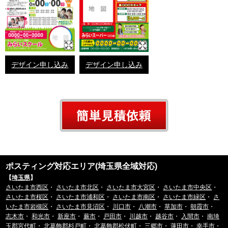
デザイン申し込み
デザイン申し込み
ポスティング対応エリア(埼玉県全域対応)
【
埼玉県
】
さいたま市西区
・
さいたま市北区
・
さいたま市大宮区
・
さいたま市中央区
・
さいたま市桜区
・
さいたま市浦和区
・
さいたま市南区
・
さいたま市緑区
・
さ
いたま市岩槻区
・
さいたま市見沼区
・
川口市
・
八潮市
・
草加市
・
朝霞市
・
志木市
・
和光市
・
新座市
・
蕨市
・
戸田市
・
川越市
・
越谷市
・
入間市
・
南埼
玉郡宮代町
・
北葛飾郡杉戸町
・
北葛飾郡松伏町
・
三郷市
・
蓮田市
・
幸手市
・