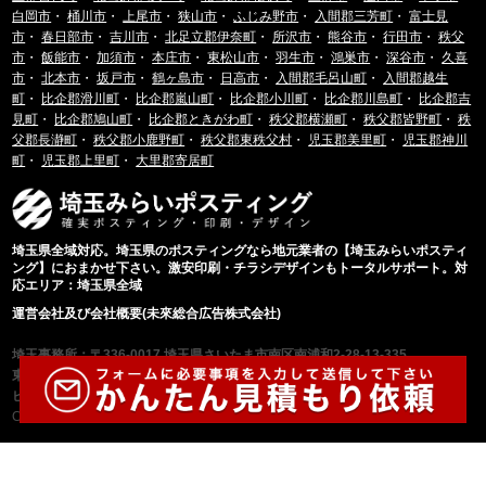
白岡市
・
桶川市
・
上尾市
・
狭山市
・
ふじみ野市
・
入間郡三芳町
・
富士見
市
・
春日部市
・
吉川市
・
北足立郡伊奈町
・
所沢市
・
熊谷市
・
行田市
・
秩父
市
・
飯能市
・
加須市
・
本庄市
・
東松山市
・
羽生市
・
鴻巣市
・
深谷市
・
久喜
市
・
北本市
・
坂戸市
・
鶴ヶ島市
・
日高市
・
入間郡毛呂山町
・
入間郡越生
町
・
比企郡滑川町
・
比企郡嵐山町
・
比企郡小川町
・
比企郡川島町
・
比企郡吉
見町
・
比企郡鳩山町
・
比企郡ときがわ町
・
秩父郡横瀬町
・
秩父郡皆野町
・
秩
父郡長瀞町
・
秩父郡小鹿野町
・
秩父郡東秩父村
・
児玉郡美里町
・
児玉郡神川
町
・
児玉郡上里町
・
大里郡寄居町
埼玉県全域対応。埼玉県のポスティングなら地元業者の【埼玉みらいポスティ
ング】におまかせ下さい。激安印刷・チラシデザインもトータルサポート。対
応エリア：埼玉県全域
運営会社及び会社概要(未來総合広告株式会社)
埼玉事務所：〒336-0017 埼玉県さいたま市南区南浦和2-28-13-335
東京事務所：〒103-0022 東京都中央区日本橋室町1丁目11番12号 日本橋水野
ビル7F
Copyright©埼玉みらいポスティング, All Rights Reserved.