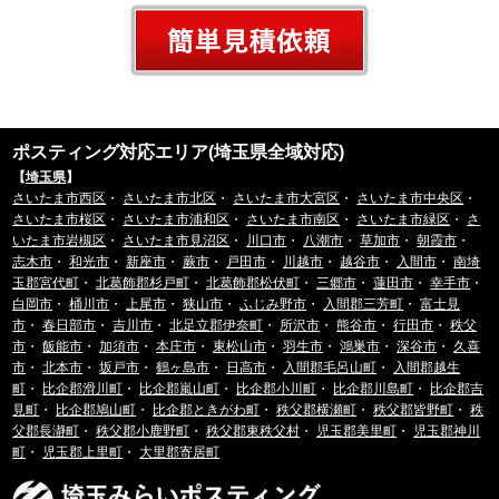
ポスティング対応エリア(埼玉県全域対応)
【
埼玉県
】
さいたま市西区
・
さいたま市北区
・
さいたま市大宮区
・
さいたま市中央区
・
さいたま市桜区
・
さいたま市浦和区
・
さいたま市南区
・
さいたま市緑区
・
さ
いたま市岩槻区
・
さいたま市見沼区
・
川口市
・
八潮市
・
草加市
・
朝霞市
・
志木市
・
和光市
・
新座市
・
蕨市
・
戸田市
・
川越市
・
越谷市
・
入間市
・
南埼
玉郡宮代町
・
北葛飾郡杉戸町
・
北葛飾郡松伏町
・
三郷市
・
蓮田市
・
幸手市
・
白岡市
・
桶川市
・
上尾市
・
狭山市
・
ふじみ野市
・
入間郡三芳町
・
富士見
市
・
春日部市
・
吉川市
・
北足立郡伊奈町
・
所沢市
・
熊谷市
・
行田市
・
秩父
市
・
飯能市
・
加須市
・
本庄市
・
東松山市
・
羽生市
・
鴻巣市
・
深谷市
・
久喜
市
・
北本市
・
坂戸市
・
鶴ヶ島市
・
日高市
・
入間郡毛呂山町
・
入間郡越生
町
・
比企郡滑川町
・
比企郡嵐山町
・
比企郡小川町
・
比企郡川島町
・
比企郡吉
見町
・
比企郡鳩山町
・
比企郡ときがわ町
・
秩父郡横瀬町
・
秩父郡皆野町
・
秩
父郡長瀞町
・
秩父郡小鹿野町
・
秩父郡東秩父村
・
児玉郡美里町
・
児玉郡神川
町
・
児玉郡上里町
・
大里郡寄居町