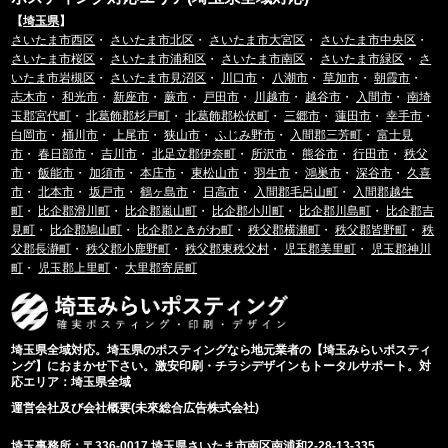
【
埼玉県
】
さいたま市西区
・
さいたま市北区
・
さいたま市大宮区
・
さいたま市中央区
・
さいたま市桜区
・
さいたま市浦和区
・
さいたま市南区
・
さいたま市緑区
・
さ
いたま市岩槻区
・
さいたま市見沼区
・
川口市
・
八潮市
・
草加市
・
朝霞市
・
志木市
・
和光市
・
新座市
・
蕨市
・
戸田市
・
川越市
・
越谷市
・
入間市
・
南埼
玉郡宮代町
・
北葛飾郡杉戸町
・
北葛飾郡松伏町
・
三郷市
・
蓮田市
・
幸手市
・
白岡市
・
桶川市
・
上尾市
・
狭山市
・
ふじみ野市
・
入間郡三芳町
・
富士見
市
・
春日部市
・
吉川市
・
北足立郡伊奈町
・
所沢市
・
熊谷市
・
行田市
・
秩父
市
・
飯能市
・
加須市
・
本庄市
・
東松山市
・
羽生市
・
鴻巣市
・
深谷市
・
久喜
市
・
北本市
・
坂戸市
・
鶴ヶ島市
・
日高市
・
入間郡毛呂山町
・
入間郡越生
町
・
比企郡滑川町
・
比企郡嵐山町
・
比企郡小川町
・
比企郡川島町
・
比企郡吉
見町
・
比企郡鳩山町
・
比企郡ときがわ町
・
秩父郡横瀬町
・
秩父郡皆野町
・
秩
父郡長瀞町
・
秩父郡小鹿野町
・
秩父郡東秩父村
・
児玉郡美里町
・
児玉郡神川
町
・
児玉郡上里町
・
大里郡寄居町
埼玉県全域対応。埼玉県のポスティングなら地元業者の【埼玉みらいポスティ
ング】におまかせ下さい。激安印刷・チラシデザインもトータルサポート。対
応エリア：埼玉県全域
運営会社及び会社概要(未來総合広告株式会社)
埼玉事務所：〒336-0017 埼玉県さいたま市南区南浦和2-28-13-335