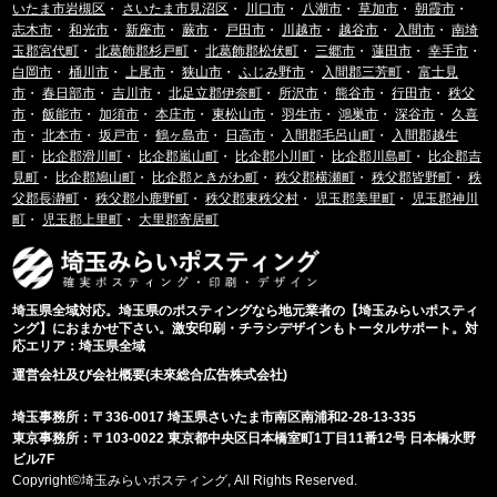
いたま市岩槻区
・
さいたま市見沼区
・
川口市
・
八潮市
・
草加市
・
朝霞市
・
志木市
・
和光市
・
新座市
・
蕨市
・
戸田市
・
川越市
・
越谷市
・
入間市
・
南埼
玉郡宮代町
・
北葛飾郡杉戸町
・
北葛飾郡松伏町
・
三郷市
・
蓮田市
・
幸手市
・
白岡市
・
桶川市
・
上尾市
・
狭山市
・
ふじみ野市
・
入間郡三芳町
・
富士見
市
・
春日部市
・
吉川市
・
北足立郡伊奈町
・
所沢市
・
熊谷市
・
行田市
・
秩父
市
・
飯能市
・
加須市
・
本庄市
・
東松山市
・
羽生市
・
鴻巣市
・
深谷市
・
久喜
市
・
北本市
・
坂戸市
・
鶴ヶ島市
・
日高市
・
入間郡毛呂山町
・
入間郡越生
町
・
比企郡滑川町
・
比企郡嵐山町
・
比企郡小川町
・
比企郡川島町
・
比企郡吉
見町
・
比企郡鳩山町
・
比企郡ときがわ町
・
秩父郡横瀬町
・
秩父郡皆野町
・
秩
父郡長瀞町
・
秩父郡小鹿野町
・
秩父郡東秩父村
・
児玉郡美里町
・
児玉郡神川
町
・
児玉郡上里町
・
大里郡寄居町
埼玉県全域対応。埼玉県のポスティングなら地元業者の【埼玉みらいポスティ
ング】におまかせ下さい。激安印刷・チラシデザインもトータルサポート。対
応エリア：埼玉県全域
運営会社及び会社概要(未來総合広告株式会社)
埼玉事務所：〒336-0017 埼玉県さいたま市南区南浦和2-28-13-335
東京事務所：〒103-0022 東京都中央区日本橋室町1丁目11番12号 日本橋水野
ビル7F
Copyright©埼玉みらいポスティング, All Rights Reserved.