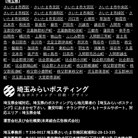
【
埼玉県
】
さいたま市西区
・
さいたま市北区
・
さいたま市大宮区
・
さいたま市中央区
・
さいたま市桜区
・
さいたま市浦和区
・
さいたま市南区
・
さいたま市緑区
・
さ
いたま市岩槻区
・
さいたま市見沼区
・
川口市
・
八潮市
・
草加市
・
朝霞市
・
志木市
・
和光市
・
新座市
・
蕨市
・
戸田市
・
川越市
・
越谷市
・
入間市
・
南埼
玉郡宮代町
・
北葛飾郡杉戸町
・
北葛飾郡松伏町
・
三郷市
・
蓮田市
・
幸手市
・
白岡市
・
桶川市
・
上尾市
・
狭山市
・
ふじみ野市
・
入間郡三芳町
・
富士見
市
・
春日部市
・
吉川市
・
北足立郡伊奈町
・
所沢市
・
熊谷市
・
行田市
・
秩父
市
・
飯能市
・
加須市
・
本庄市
・
東松山市
・
羽生市
・
鴻巣市
・
深谷市
・
久喜
市
・
北本市
・
坂戸市
・
鶴ヶ島市
・
日高市
・
入間郡毛呂山町
・
入間郡越生
町
・
比企郡滑川町
・
比企郡嵐山町
・
比企郡小川町
・
比企郡川島町
・
比企郡吉
見町
・
比企郡鳩山町
・
比企郡ときがわ町
・
秩父郡横瀬町
・
秩父郡皆野町
・
秩
父郡長瀞町
・
秩父郡小鹿野町
・
秩父郡東秩父村
・
児玉郡美里町
・
児玉郡神川
町
・
児玉郡上里町
・
大里郡寄居町
埼玉県全域対応。埼玉県のポスティングなら地元業者の【埼玉みらいポスティ
ング】におまかせ下さい。激安印刷・チラシデザインもトータルサポート。対
応エリア：埼玉県全域
運営会社及び会社概要(未來総合広告株式会社)
埼玉事務所：〒336-0017 埼玉県さいたま市南区南浦和2-28-13-335