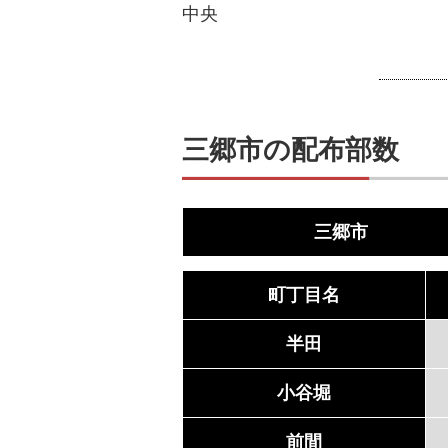
中央
三郷市の配布部数
三郷市
町丁目名
半田
小谷堀
前間