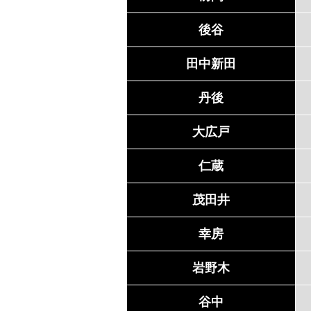
後谷
田中新田
丹後
大広戸
仁蔵
茂田井
幸房
岩野木
谷中