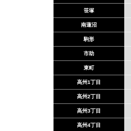
笹塚
南蓮沼
駒形
市助
東町
高州1丁目
高州2丁目
高州3丁目
高州4丁目