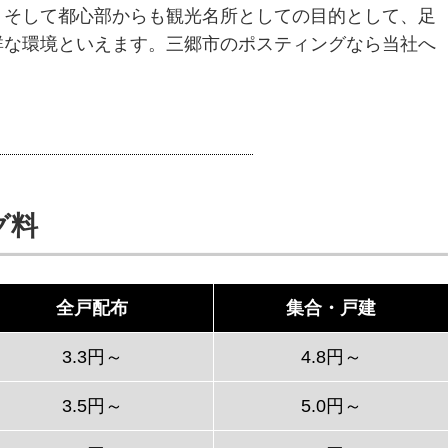
、そして都心部からも観光名所としての目的として、足
群な環境といえます。三郷市のポスティングなら当社へ
グ料
全戸配布
集合・戸建
3.3円～
4.8円～
3.5円～
5.0円～