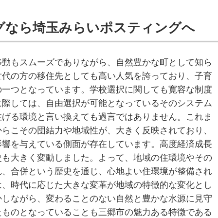
グなら埼玉みらいポスティングへ
移動もスムーズでありながら、自然豊かな町として知ら
世代の方の移住先としても高い人気を誇っており、子育
の一つとなっています。学校選択に関しても寛容な制度
に際しては、自由選択が可能となっているそのシステム
注げる環境と言い換えても過言ではありません。これま
からこその団結力や地域性が、大きく反映されており、
影響を与えている側面が存在しています。高度経済成長
史も大きく変動しました。よって、地域の住環境やその
れ、合併という歴史を通じ、心地よい住環境が整備され
は、時代に応じた大きな変革が地域の特徴的な変化とし
かしながら、変わることのない自然と豊かな水源に見守
たものとなっていることも三郷市の魅力ある特徴である