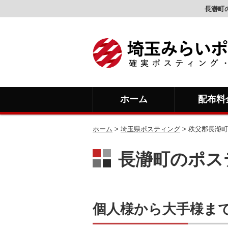
長瀞町
ホーム
配布料
ホーム
>
埼玉県ポスティング
> 秩父郡長瀞町
長瀞町のポス
個人様から大手様ま