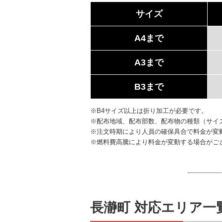
サイズ
A4まで
A3まで
B3まで
※B4サイズ以上は折り加工が必要です。
※配布地域、配布部数、配布物の種類（サイ
※注文時期により人員の確保具合で料金が変
※燃料費高騰により料金が変動する場合がご
長瀞町 対応エリア一