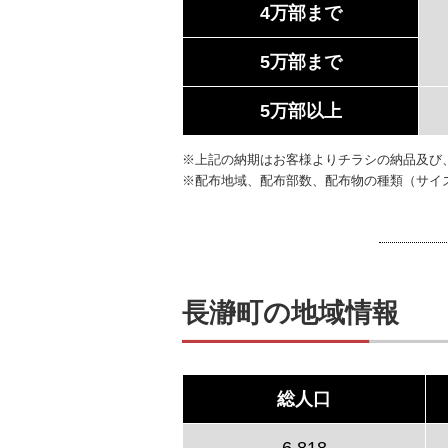
4万部まで
5万部まで
5万部以上
※上記の納期はお客様よりチラシの納品及び
※配布地域、配布部数、配布物の種類（サイ
長瀞町の地域情報
総人口
6,818