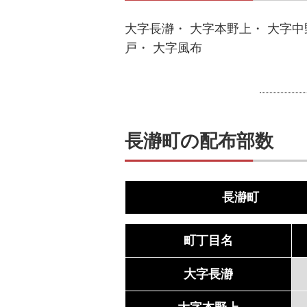
大字長瀞・ 大字本野上・ 大字中
戸・ 大字風布
長瀞町の配布部数
長瀞町
町丁目名
大字長瀞