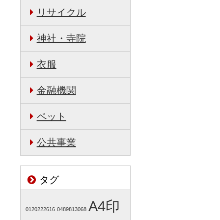
リサイクル
神社・寺院
衣服
金融機関
ペット
公共事業
タグ
A4印
0120222616
0489813068