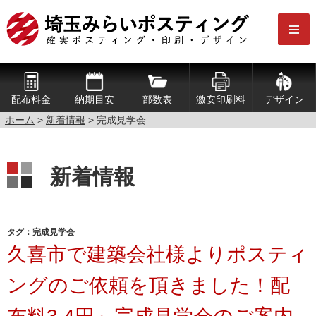
配布料金
納期目安
部数表
激安印刷料
デザイン
ホーム
>
新着情報
>
完成見学会
新着情報
タグ：完成見学会
久喜市で建築会社様よりポスティ
ングのご依頼を頂きました！配