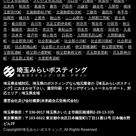
いたま市岩槻区
・
さいたま市見沼区
・
川口市
・
八潮市
・
草加市
・
朝霞市
・
志木市
・
和光市
・
新座市
・
蕨市
・
戸田市
・
川越市
・
越谷市
・
入間市
・
南埼
玉郡宮代町
・
北葛飾郡杉戸町
・
北葛飾郡松伏町
・
三郷市
・
蓮田市
・
幸手市
・
白岡市
・
桶川市
・
上尾市
・
狭山市
・
ふじみ野市
・
入間郡三芳町
・
富士見
市
・
春日部市
・
吉川市
・
北足立郡伊奈町
・
所沢市
・
熊谷市
・
行田市
・
秩父
市
・
飯能市
・
加須市
・
本庄市
・
東松山市
・
羽生市
・
鴻巣市
・
深谷市
・
久喜
市
・
北本市
・
坂戸市
・
鶴ヶ島市
・
日高市
・
入間郡毛呂山町
・
入間郡越生
町
・
比企郡滑川町
・
比企郡嵐山町
・
比企郡小川町
・
比企郡川島町
・
比企郡吉
見町
・
比企郡鳩山町
・
比企郡ときがわ町
・
秩父郡横瀬町
・
秩父郡皆野町
・
秩
父郡長瀞町
・
秩父郡小鹿野町
・
秩父郡東秩父村
・
児玉郡美里町
・
児玉郡神川
町
・
児玉郡上里町
・
大里郡寄居町
埼玉県全域対応。埼玉県のポスティングなら地元業者の【埼玉みらいポスティ
ング】におまかせ下さい。激安印刷・チラシデザインもトータルサポート。対
応エリア：埼玉県全域
運営会社及び会社概要(未來総合広告株式会社)
埼玉事務所：〒336-0017 埼玉県さいたま市南区南浦和2-28-13-335
東京事務所：〒103-0022 東京都中央区日本橋室町1丁目11番12号 日本橋水野
ビル7F
Copyright©埼玉みらいポスティング, All Rights Reserved.