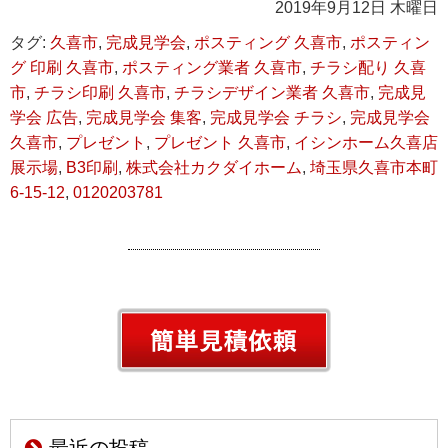
2019年9月12日 木曜日
タグ:
久喜市
,
完成見学会
,
ポスティング 久喜市
,
ポスティン
グ 印刷 久喜市
,
ポスティング業者 久喜市
,
チラシ配り 久喜
市
,
チラシ印刷 久喜市
,
チラシデザイン業者 久喜市
,
完成見
学会 広告
,
完成見学会 集客
,
完成見学会 チラシ
,
完成見学会
久喜市
,
プレゼント
,
プレゼント 久喜市
,
イシンホーム久喜店
展示場
,
B3印刷
,
株式会社カクダイホーム
,
埼玉県久喜市本町
6-15-12
,
0120203781
最近の投稿