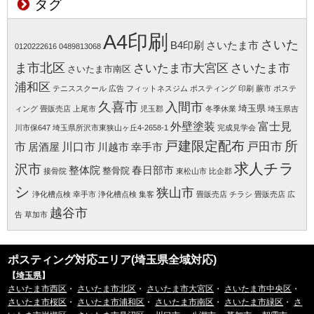
タグ
A4印刷
さいた
B4印刷
さいたま市
0120222616
0489813068
ま市北区
さいたま市大宮区
さいたま市
さいたま市南区
浦和区
テニススクール 広告
フィットネスジム
ポスティング 印刷 蕨市
ポステ
久喜市
入間市
埼玉県
ィング 畳販売店
上尾市
児玉郡
冬季休業
埼玉県吉
外壁塗装
富士見
川市保647
埼玉県所沢市東狭山ヶ丘4-2658-1
完成見学会
所
戸建限定配布
戸田市
市
川口市
居酒屋
川越市
幸手市
求人チラ
沢市
整体院
春日部市
整骨院
接骨院
東松山市
比企郡
シ
狭山市
浄化槽点検 幸手市
浄化槽点検 集客
畳販売店 チラシ
畳販売店 広
越谷市
告
草加市
ポスティング対応エリア(埼玉県全域対応)
【
埼玉県
】
さいたま市西区
・
さいたま市北区
・
さいたま市大宮区
・
さいたま市中央区
・
さいたま市桜区
・
さいたま市浦和区
・
さいたま市南区
・
さいたま市緑区
・
さ