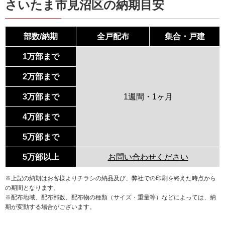
さいたま市見沼区の納期目安
部数/納期
全戸配布
集合・戸建
1万部まで
2万部まで
3万部まで
1週間・1ヶ月
4万部まで
5万部まで
5万部以上
お問い合わせください
※上記の納期はお客様よりチラシの納品及び、弊社での印刷を終えた時点から
の期間となります。
※配布地域、配布部数、配布物の種類（サイズ・重量等）などによっては、納
期が変動する場合がございます。