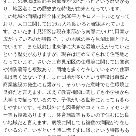
す。この地域は西部や東部等が低地だったという歴史があ
り、地区名もこの歴史的な特徴が由来となっています。
この地域の面積は区全体で約30平方キロメートルとなって
おり、人口に関しては16万人程度いると確認されていま
す。さいたま市見沼区は現在東部から南部にかけて田園が
広がっているのが特徴で、この地域の事を見沼田圃と呼ん
でいます。また以前は北東部に大きな湿地が広がっていた
という歴史がありますが、現在は埋め立てられて住宅地と
なっています。さいたま市見沼区の住環境に関しては警察
や消防署等も複数あり、団地も多く存在しているので住環
境は悪くはないです。また団地が多いという特徴は自然と
商業施設の発生にも繋がり、そういった意味でも住環境は
良好だと言えます。加えて教育機関に関しても小学校から
大学まで揃っているので、子供がいる世帯にとっても暮ら
しやすいです。それ以外にも図書館やコミュニティセンタ
ー等も複数ありますし、体育施設等も多いので住むには良
い地域だと言えます。病院に関しても複数の病院が存在し
ているので、いざという時に慌てずに済むという特徴もあ