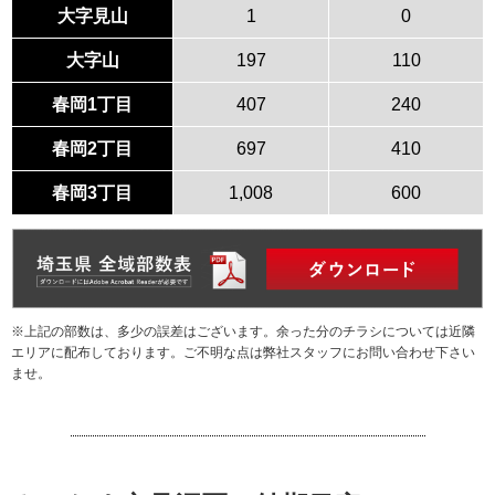
大字見山
1
0
大字山
197
110
春岡1丁目
407
240
春岡2丁目
697
410
春岡3丁目
1,008
600
※上記の部数は、多少の誤差はございます。余った分のチラシについては近隣
エリアに配布しております。ご不明な点は弊社スタッフにお問い合わせ下さい
ませ。