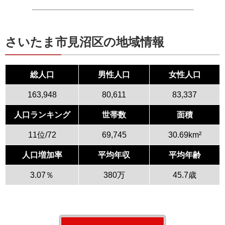
さいたま市見沼区の地域情報
総人口
男性人口
女性人口
163,948
80,611
83,337
人口ランキング
世帯数
面積
11位/72
69,745
30.69km²
人口増加率
平均年収
平均年齢
3.07％
380万
45.7歳