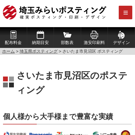
配布料金
納期目安
部数表
激安印刷料
デザイン
ホーム
>
埼玉県ポスティング
> さいたま市見沼区 ポスティング
さいたま市見沼区のポステ
ィング
個人様から大手様まで豊富な実績