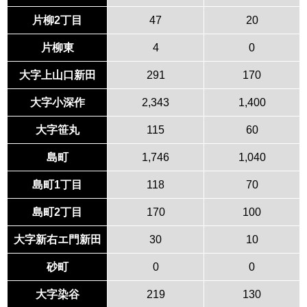
片柳2丁目
47
20
片柳東
4
0
大字上山口新田
291
170
大字小深作
2,343
1,400
大字笹丸
115
60
島町
1,746
1,040
島町1丁目
118
70
島町2丁目
170
100
大字新右エ門新田
30
10
砂町
0
0
大字染谷
219
130