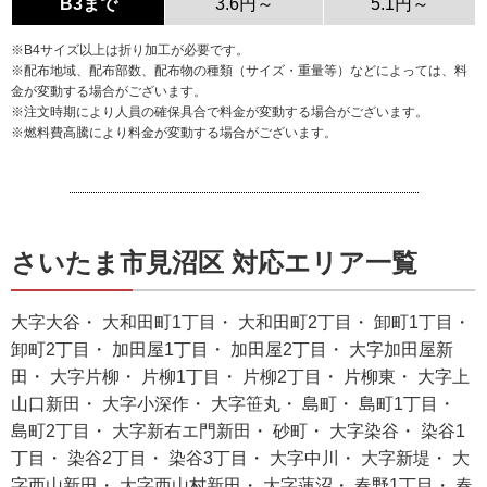
B3まで
3.6円～
5.1円～
※B4サイズ以上は折り加工が必要です。
※配布地域、配布部数、配布物の種類（サイズ・重量等）などによっては、料
金が変動する場合がございます。
※注文時期により人員の確保具合で料金が変動する場合がございます。
※燃料費高騰により料金が変動する場合がございます。
さいたま市見沼区 対応エリア一覧
大字大谷・ 大和田町1丁目・ 大和田町2丁目・ 卸町1丁目・
卸町2丁目・ 加田屋1丁目・ 加田屋2丁目・ 大字加田屋新
田・ 大字片柳・ 片柳1丁目・ 片柳2丁目・ 片柳東・ 大字上
山口新田・ 大字小深作・ 大字笹丸・ 島町・ 島町1丁目・
島町2丁目・ 大字新右エ門新田・ 砂町・ 大字染谷・ 染谷1
丁目・ 染谷2丁目・ 染谷3丁目・ 大字中川・ 大字新堤・ 大
字西山新田・ 大字西山村新田・ 大字蓮沼・ 春野1丁目・ 春