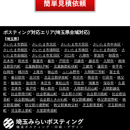
ポスティング対応エリア(埼玉県全域対応)
【
埼玉県
】
さいたま市西区
・
さいたま市北区
・
さいたま市大宮区
・
さいたま市中央区
・
さいたま市桜区
・
さいたま市浦和区
・
さいたま市南区
・
さいたま市緑区
・
さ
いたま市岩槻区
・
さいたま市見沼区
・
川口市
・
八潮市
・
草加市
・
朝霞市
・
志木市
・
和光市
・
新座市
・
蕨市
・
戸田市
・
川越市
・
越谷市
・
入間市
・
南埼
玉郡宮代町
・
北葛飾郡杉戸町
・
北葛飾郡松伏町
・
三郷市
・
蓮田市
・
幸手市
・
白岡市
・
桶川市
・
上尾市
・
狭山市
・
ふじみ野市
・
入間郡三芳町
・
富士見
市
・
春日部市
・
吉川市
・
北足立郡伊奈町
・
所沢市
・
熊谷市
・
行田市
・
秩父
市
・
飯能市
・
加須市
・
本庄市
・
東松山市
・
羽生市
・
鴻巣市
・
深谷市
・
久喜
市
・
北本市
・
坂戸市
・
鶴ヶ島市
・
日高市
・
入間郡毛呂山町
・
入間郡越生
町
・
比企郡滑川町
・
比企郡嵐山町
・
比企郡小川町
・
比企郡川島町
・
比企郡吉
見町
・
比企郡鳩山町
・
比企郡ときがわ町
・
秩父郡横瀬町
・
秩父郡皆野町
・
秩
父郡長瀞町
・
秩父郡小鹿野町
・
秩父郡東秩父村
・
児玉郡美里町
・
児玉郡神川
町
・
児玉郡上里町
・
大里郡寄居町