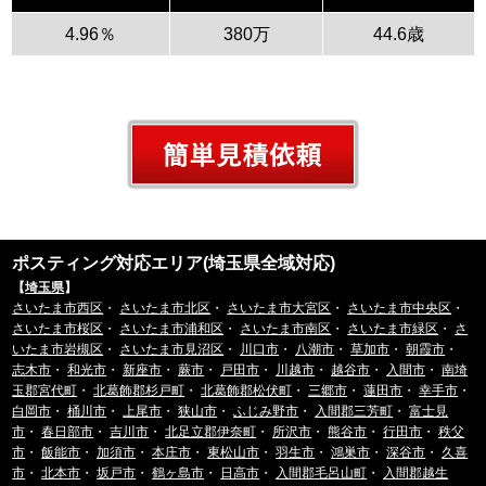
4.96％
380万
44.6歳
ポスティング対応エリア(埼玉県全域対応)
【
埼玉県
】
さいたま市西区
・
さいたま市北区
・
さいたま市大宮区
・
さいたま市中央区
・
さいたま市桜区
・
さいたま市浦和区
・
さいたま市南区
・
さいたま市緑区
・
さ
いたま市岩槻区
・
さいたま市見沼区
・
川口市
・
八潮市
・
草加市
・
朝霞市
・
志木市
・
和光市
・
新座市
・
蕨市
・
戸田市
・
川越市
・
越谷市
・
入間市
・
南埼
玉郡宮代町
・
北葛飾郡杉戸町
・
北葛飾郡松伏町
・
三郷市
・
蓮田市
・
幸手市
・
白岡市
・
桶川市
・
上尾市
・
狭山市
・
ふじみ野市
・
入間郡三芳町
・
富士見
市
・
春日部市
・
吉川市
・
北足立郡伊奈町
・
所沢市
・
熊谷市
・
行田市
・
秩父
市
・
飯能市
・
加須市
・
本庄市
・
東松山市
・
羽生市
・
鴻巣市
・
深谷市
・
久喜
市
・
北本市
・
坂戸市
・
鶴ヶ島市
・
日高市
・
入間郡毛呂山町
・
入間郡越生