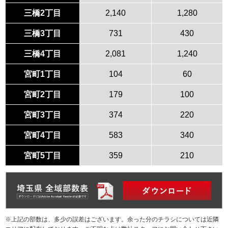
三橋2丁目
2,140
1,280
三橋3丁目
731
430
三橋4丁目
2,081
1,240
宮町1丁目
104
60
宮町2丁目
179
100
宮町3丁目
374
220
宮町4丁目
583
340
宮町5丁目
359
210
※上記の部数は、多少の誤差はございます。余った分のチラシについては近隣