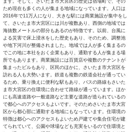
ます。そして、さいたま市大宮区の歴史は宿場町で、その
ため現在も多くの人が集まる地域になっています。人口は
2016年で11万人になり、大きな駅には商業施設が集中をし
て、さいたま市大宮区には川が複数あり、西側の地域では
海抜数メートルの部分もあるのが特徴です。以前、台風に
よる災害で床上浸水をした歴史もあり、そのため、調整池
や地下河川が整備されました。地域では人が多く集まるの
でこの地に本社をおく企業もあり、通勤する人が集まる場
所でもあります。商業施設には百貨店や複数のテナントが
集まったビルもあり、区民のほかに、さいたま市大宮区を
訪れる人も大勢います。鉄道も複数の鉄道会社が通ってい
るため、乗り換えに便利な駅もあり、バスの路線もさいた
ま市大宮区の住環境に合わせて路線が通っています。ほか
にも高速道路や一般道路など主要な道路が造られているの
で都心へのアクセスもよいです。そのためさいたま市大宮
区から都心部に通勤する地域にもなっています。住環境の
特徴は都心へのアクセスもよいため戸建てや集合住宅が建
てられていて、公園や球場なども充実をいるので住環境と