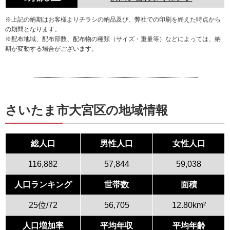
※上記の納期はお客様よりチラシの納品及び、弊社での印刷を終えた時点から
の期間となります。
※配布地域、配布部数、配布物の種類（サイズ・重量等）などによっては、納
期が変動する場合がございます。
さいたま市大宮区の地域情報
総人口
男性人口
女性人口
116,882
57,844
59,038
人口ランキング
世帯数
面積
25位/72
56,705
12.80km²
人口増加率
平均年収
平均年齢