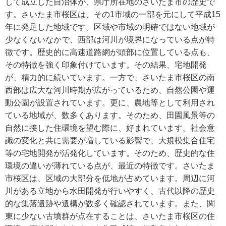
して成立した自治体が、県庁所在地のさいたま市の歴史で
す。さいたま市桜区は、その1市域の一部を元にして平成15
年に発足した地域です。区域や市域の明確ではない地域が
少なくないなかで、西部は河川が境界になっている点が特
徴です。歴史的に高速道路網が頭部に位置している点も、
その特徴を強く印象付けています。その結果、宅地開発
が、精力的に続いています。一方で、さいたま市桜区の南
西部は広大な河川時期が広がっているため、自然公園や運
動公園が設置されています。更に、農地等として利用され
ている地域が、数多くあります。そのため、田園風景等の
自然に接した住環境を望む際に、好まれています。社会意
識の変化と共に需要が増している影響で、大規模集合住宅
等の宅地開発が活発化しています。そのため、歴史的な住
環境の違いが薄れている点が、最近の特徴です。さいたま
市桜区は、区域の大部分を低地が占めています。周辺に河
川がある立地から水田開発が行いやすく、古代以降の歴史
的な集落遺跡や遺構が数多く確認されています。また、関
東に少ない古墳群が点在することは、さいたま市桜区の住