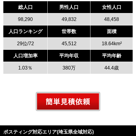
総人口
男性人口
女性人口
98,290
49,832
48,458
人口ランキング
世帯数
面積
29位/72
45,512
18.64km²
人口増加率
平均年収
平均年齢
1.03％
380万
44.4歳
ポスティング対応エリア(埼玉県全域対応)