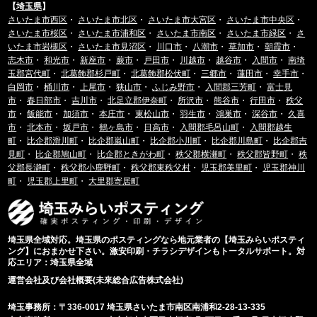
【
埼玉県
】
さいたま市西区
・
さいたま市北区
・
さいたま市大宮区
・
さいたま市中央区
・
さいたま市桜区
・
さいたま市浦和区
・
さいたま市南区
・
さいたま市緑区
・
さ
いたま市岩槻区
・
さいたま市見沼区
・
川口市
・
八潮市
・
草加市
・
朝霞市
・
志木市
・
和光市
・
新座市
・
蕨市
・
戸田市
・
川越市
・
越谷市
・
入間市
・
南埼
玉郡宮代町
・
北葛飾郡杉戸町
・
北葛飾郡松伏町
・
三郷市
・
蓮田市
・
幸手市
・
白岡市
・
桶川市
・
上尾市
・
狭山市
・
ふじみ野市
・
入間郡三芳町
・
富士見
市
・
春日部市
・
吉川市
・
北足立郡伊奈町
・
所沢市
・
熊谷市
・
行田市
・
秩父
市
・
飯能市
・
加須市
・
本庄市
・
東松山市
・
羽生市
・
鴻巣市
・
深谷市
・
久喜
市
・
北本市
・
坂戸市
・
鶴ヶ島市
・
日高市
・
入間郡毛呂山町
・
入間郡越生
町
・
比企郡滑川町
・
比企郡嵐山町
・
比企郡小川町
・
比企郡川島町
・
比企郡吉
見町
・
比企郡鳩山町
・
比企郡ときがわ町
・
秩父郡横瀬町
・
秩父郡皆野町
・
秩
父郡長瀞町
・
秩父郡小鹿野町
・
秩父郡東秩父村
・
児玉郡美里町
・
児玉郡神川
町
・
児玉郡上里町
・
大里郡寄居町
埼玉県全域対応。埼玉県のポスティングなら地元業者の【埼玉みらいポスティ
ング】におまかせ下さい。激安印刷・チラシデザインもトータルサポート。対
応エリア：埼玉県全域
運営会社及び会社概要(未來総合広告株式会社)
埼玉事務所：〒336-0017 埼玉県さいたま市南区南浦和2-28-13-335