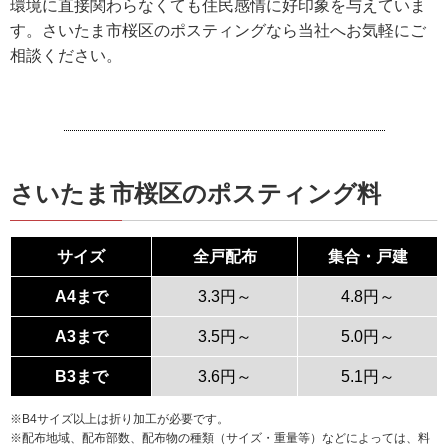
環境に直接関わらなくても住民感情に好印象を与えていま
す。さいたま市桜区のポスティングなら当社へお気軽にご
相談ください。
さいたま市桜区のポスティング料
サイズ
全戸配布
集合・戸建
A4まで
3.3円～
4.8円～
A3まで
3.5円～
5.0円～
B3まで
3.6円～
5.1円～
※B4サイズ以上は折り加工が必要です。
※配布地域、配布部数、配布物の種類（サイズ・重量等）などによっては、料