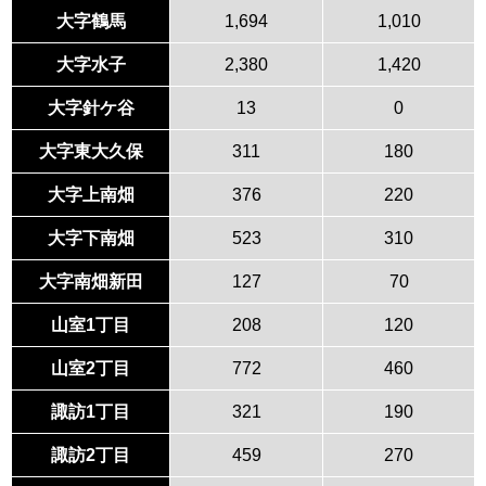
大字鶴馬
1,694
1,010
大字水子
2,380
1,420
大字針ケ谷
13
0
大字東大久保
311
180
大字上南畑
376
220
大字下南畑
523
310
大字南畑新田
127
70
山室1丁目
208
120
山室2丁目
772
460
諏訪1丁目
321
190
諏訪2丁目
459
270