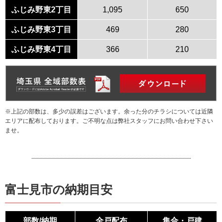
ふじみ野東2丁目
1,095
650
ふじみ野東3丁目
469
280
ふじみ野東4丁目
366
210
※上記の部数は、多少の誤差はございます。余った分のチラシについては近隣
エリアに配布しております。ご不明な点は弊社スタッフにお問い合わせ下さい
ませ。
富士見市の納期目安
部数/納期
全戸配布
集合・戸建