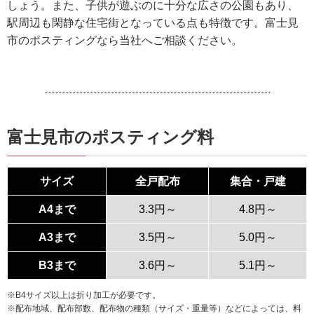
しょう。また、子供が遊ぶのに十分な広さの公園もあり、
駅周辺も閑静な住宅街となっている点も特徴です。富士見
市のポスティングなら当社へご相談ください。
富士見市のポスティング料
サイズ
全戸配布
集合・戸建
A4まで
3.3円～
4.8円～
A3まで
3.5円～
5.0円～
B3まで
3.6円～
5.1円～
※B4サイズ以上は折り加工が必要です。
※配布地域、配布部数、配布物の種類（サイズ・重量等）などによっては、料