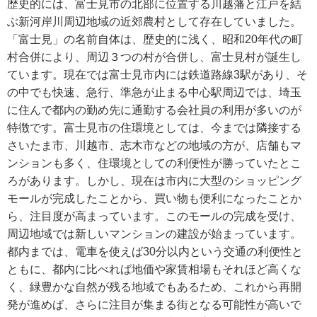
歴史的には、富士見市の北部に位置する川越藩と江戸を結
ぶ新河岸川周辺地域の近郊農村として存在していました。
「富士見」の名前自体は、歴史的に浅く、昭和20年代の町
村合併により、周辺３つの村が合併し、富士見村が誕生し
ています。現在では富士見市内には鉄道路線3駅があり、そ
の中でも快速、急行、準急が止まる中心駅周辺では、埼玉
に住んで都内の勤め先に通勤する会社員の利用が多いのが
特徴です。富士見市の住環境としては、今までは隣接する
さいたま市、川越市、志木市などの地域の方が、店舗もマ
ンションも多く、住環境としての利便性が勝っていたとこ
ろがあります。しかし、現在は市内に大型のショッピング
モールが完成したことから、買い物も便利になったことか
ら、注目度が高まっています。このモールの完成を受け、
周辺地域では新しいマンションの建設が始まっています。
都内までは、電車を使えば30分以内という交通の利便性と
ともに、都内に比べれば地価や家賃相場もそれほど高くな
く、緑豊かな自然が残る地域でもあるため、これから再開
発が進めば、さらに注目が集まる街となる可能性が高いで