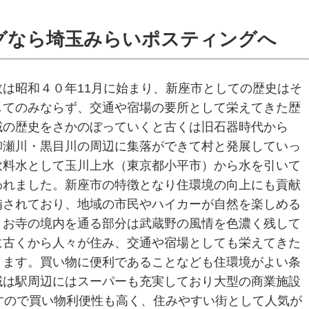
グなら埼玉みらいポスティングへ
は昭和４０年11月に始まり、新座市としての歴史はそ
してのみならず、交通や宿場の要所として栄えてきた歴
域の歴史をさかのぼっていくと古くは旧石器時代から
柳瀬川・黒目川の周辺に集落ができて村と発展していっ
飲料水として玉川上水（東京都小平市）から水を引いて
われました。新座市の特徴となり住環境の向上にも貢献
備されており、地域の市民やハイカーが自然を楽しめる
。お寺の境内を通る部分は武蔵野の風情を色濃く残して
に古くから人々が住み、交通や宿場としても栄えてきた
ります。買い物に便利であることなども住環境がよい条
域は駅周辺にはスーパーも充実しており大型の商業施設
すので買い物利便性も高く、住みやすい街として人気が