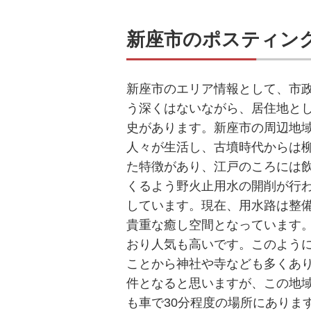
新座市のポスティン
新座市のエリア情報として、市政
う深くはないながら、居住地と
史があります。新座市の周辺地
人々が生活し、古墳時代からは
た特徴があり、江戸のころには
くるよう野火止用水の開削が行
しています。現在、用水路は整
貴重な癒し空間となっています
おり人気も高いです。このよう
ことから神社や寺なども多くあ
件となると思いますが、この地
も車で30分程度の場所にありま