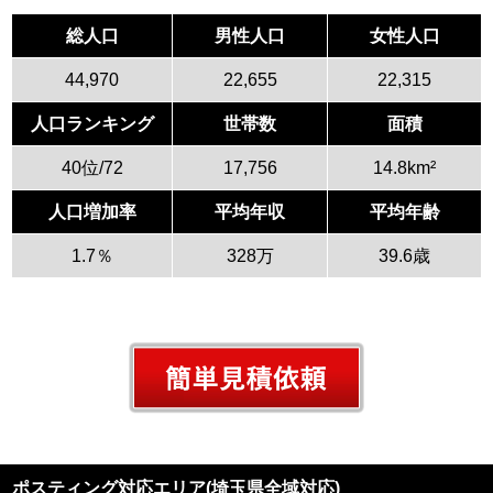
総人口
男性人口
女性人口
44,970
22,655
22,315
人口ランキング
世帯数
面積
40位/72
17,756
14.8km²
人口増加率
平均年収
平均年齢
1.7％
328万
39.6歳
ポスティング対応エリア(埼玉県全域対応)