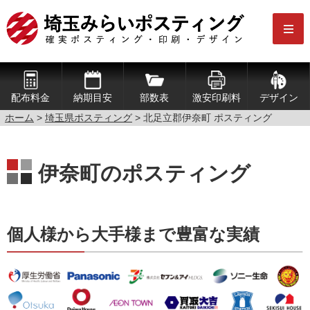
配布料金
納期目安
部数表
激安印刷料
デザイン
ホーム
>
埼玉県ポスティング
> 北足立郡伊奈町 ポスティング
伊奈町のポスティング
個人様から大手様まで豊富な実績