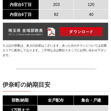
内宿台5丁目
203
120
内宿台6丁目
82
40
※上記の部数は、多少の誤差はございます。余った分のチラシについては近隣
エリアに配布しております。ご不明な点は弊社スタッフにお問い合わせ下さい
ませ。
伊奈町の納期目安
部数/納期
全戸配布
集合・戸建
1万部まで