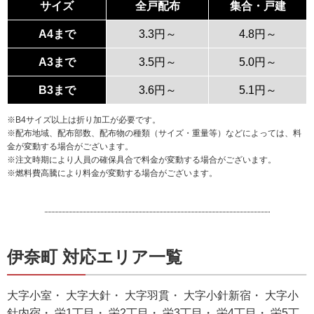
サイズ
全戸配布
集合・戸建
A4まで
3.3円～
4.8円～
A3まで
3.5円～
5.0円～
B3まで
3.6円～
5.1円～
※B4サイズ以上は折り加工が必要です。
※配布地域、配布部数、配布物の種類（サイズ・重量等）などによっては、料
金が変動する場合がございます。
※注文時期により人員の確保具合で料金が変動する場合がございます。
※燃料費高騰により料金が変動する場合がございます。
伊奈町 対応エリア一覧
大字小室・ 大字大針・ 大字羽貫・ 大字小針新宿・ 大字小
針内宿・ 栄1丁目・ 栄2丁目・ 栄3丁目・ 栄4丁目・ 栄5丁