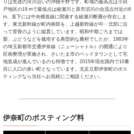
りは先述の河川沿いの沖積平野です。町域の最高点は小貝
戸地区の19 mで最低点は綾瀬川と原市沼川の合流点付近の8
m。直下には中央構造線に関連する綾瀬川断層が存在しま
す。東北新幹線が町内南部を、上越新幹線が中・北部に沿
って背骨のように縦貫しています。昭和中期ごろまでは
梨、ぶどうなどを栽培する典型的な農村でしたが、1983年
の埼玉新都市交通伊奈線（ニューシャトル）の開通により
区画整理が実施され、さいたま市のベッドタウンとして宅
地造成が進んでいるのも特徴です。2015年現在国内で10番
目に人口の多い町となっています。北足立郡伊奈町のポス
ティングなら当社へお気軽にご相談ください。
伊奈町のポスティング料