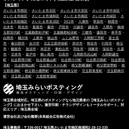
【
埼玉県
】
さいたま市西区
・
さいたま市北区
・
さいたま市大宮区
・
さいたま市中央区
・
さいたま市桜区
・
さいたま市浦和区
・
さいたま市南区
・
さいたま市緑区
・
さ
いたま市岩槻区
・
さいたま市見沼区
・
川口市
・
八潮市
・
草加市
・
朝霞市
・
志木市
・
和光市
・
新座市
・
蕨市
・
戸田市
・
川越市
・
越谷市
・
入間市
・
南埼
玉郡宮代町
・
北葛飾郡杉戸町
・
北葛飾郡松伏町
・
三郷市
・
蓮田市
・
幸手市
・
白岡市
・
桶川市
・
上尾市
・
狭山市
・
ふじみ野市
・
入間郡三芳町
・
富士見
市
・
春日部市
・
吉川市
・
北足立郡伊奈町
・
所沢市
・
熊谷市
・
行田市
・
秩父
市
・
飯能市
・
加須市
・
本庄市
・
東松山市
・
羽生市
・
鴻巣市
・
深谷市
・
久喜
市
・
北本市
・
坂戸市
・
鶴ヶ島市
・
日高市
・
入間郡毛呂山町
・
入間郡越生
町
・
比企郡滑川町
・
比企郡嵐山町
・
比企郡小川町
・
比企郡川島町
・
比企郡吉
見町
・
比企郡鳩山町
・
比企郡ときがわ町
・
秩父郡横瀬町
・
秩父郡皆野町
・
秩
父郡長瀞町
・
秩父郡小鹿野町
・
秩父郡東秩父村
・
児玉郡美里町
・
児玉郡神川
町
・
児玉郡上里町
・
大里郡寄居町
埼玉県全域対応。埼玉県のポスティングなら地元業者の【埼玉みらいポスティ
ング】におまかせ下さい。激安印刷・チラシデザインもトータルサポート。対
応エリア：埼玉県全域
運営会社及び会社概要(未來総合広告株式会社)
埼玉事務所：〒336-0017 埼玉県さいたま市南区南浦和2-28-13-335