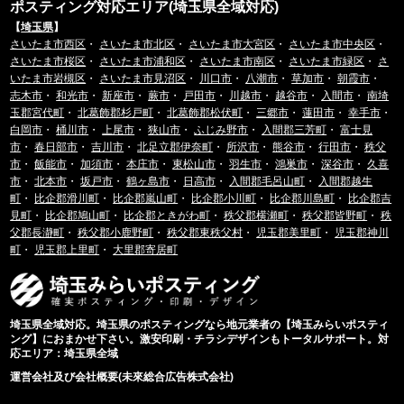
ポスティング対応エリア(埼玉県全域対応)
【
埼玉県
】
さいたま市西区
・
さいたま市北区
・
さいたま市大宮区
・
さいたま市中央区
・
さいたま市桜区
・
さいたま市浦和区
・
さいたま市南区
・
さいたま市緑区
・
さ
いたま市岩槻区
・
さいたま市見沼区
・
川口市
・
八潮市
・
草加市
・
朝霞市
・
志木市
・
和光市
・
新座市
・
蕨市
・
戸田市
・
川越市
・
越谷市
・
入間市
・
南埼
玉郡宮代町
・
北葛飾郡杉戸町
・
北葛飾郡松伏町
・
三郷市
・
蓮田市
・
幸手市
・
白岡市
・
桶川市
・
上尾市
・
狭山市
・
ふじみ野市
・
入間郡三芳町
・
富士見
市
・
春日部市
・
吉川市
・
北足立郡伊奈町
・
所沢市
・
熊谷市
・
行田市
・
秩父
市
・
飯能市
・
加須市
・
本庄市
・
東松山市
・
羽生市
・
鴻巣市
・
深谷市
・
久喜
市
・
北本市
・
坂戸市
・
鶴ヶ島市
・
日高市
・
入間郡毛呂山町
・
入間郡越生
町
・
比企郡滑川町
・
比企郡嵐山町
・
比企郡小川町
・
比企郡川島町
・
比企郡吉
見町
・
比企郡鳩山町
・
比企郡ときがわ町
・
秩父郡横瀬町
・
秩父郡皆野町
・
秩
父郡長瀞町
・
秩父郡小鹿野町
・
秩父郡東秩父村
・
児玉郡美里町
・
児玉郡神川
町
・
児玉郡上里町
・
大里郡寄居町
埼玉県全域対応。埼玉県のポスティングなら地元業者の【埼玉みらいポスティ
ング】におまかせ下さい。激安印刷・チラシデザインもトータルサポート。対
応エリア：埼玉県全域
運営会社及び会社概要(未來総合広告株式会社)