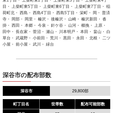
東1丁目・ 上柴町東2丁目・ 上柴町東3丁目・ 上柴町東4丁
目・ 上柴町東5丁目・ 上柴町東6丁目・ 上柴町東7丁目・ 稲
荷町北・ 西島・ 西島4丁目・ 西島5丁目・ 栄町・ 岡・ 普済
寺・ 岡部・ 岡里・ 榛沢・ 後榛沢・ 山崎・ 榛沢新田・ 沓
掛・ 西田・ 本郷・ 今泉・ 針ケ谷・ 山河・ 櫛挽・ 上原・
田中・ 長在家・ 菅沼・ 瀬山・ 川本明戸・ 本田・ 畠山・ 白
草台・ 武蔵野・ 小前田・ 荒川・ 黒田・ 永田・ 北根・ 二ツ
小屋・ 前小屋・ 武川・ 緑台
深谷市の配布部数
深谷市
29,800部
町丁目名
世帯数
配布可能部数