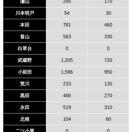
瀬山
295
170
川本明戸
54
30
本田
781
460
畠山
563
330
白草台
0
0
武蔵野
1,205
720
小前田
1,586
950
荒川
233
130
黒田
466
270
永田
519
310
北根
104
60
二ツ小屋
0
0