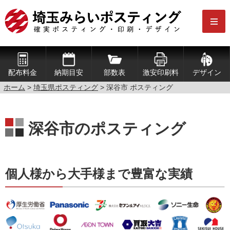
配布料金
納期目安
部数表
激安印刷料
デザイン
ホーム
>
埼玉県ポスティング
> 深谷市 ポスティング
深谷市のポスティング
個人様から大手様まで豊富な実績