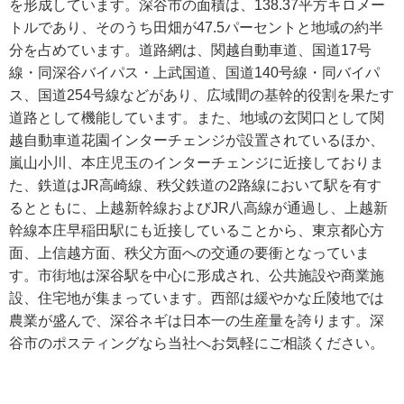
を形成しています。深谷市の面積は、138.37平方キロメー
トルであり、そのうち田畑が47.5パーセントと地域の約半
分を占めています。道路網は、関越自動車道、国道17号
線・同深谷バイパス・上武国道、国道140号線・同バイパ
ス、国道254号線などがあり、広域間の基幹的役割を果たす
道路として機能しています。また、地域の玄関口として関
越自動車道花園インターチェンジが設置されているほか、
嵐山小川、本庄児玉のインターチェンジに近接しておりま
た、鉄道はJR高崎線、秩父鉄道の2路線において駅を有す
るとともに、上越新幹線およびJR八高線が通過し、上越新
幹線本庄早稲田駅にも近接していることから、東京都心方
面、上信越方面、秩父方面への交通の要衝となっていま
す。市街地は深谷駅を中心に形成され、公共施設や商業施
設、住宅地が集まっています。西部は緩やかな丘陵地では
農業が盛んで、深谷ネギは日本一の生産量を誇ります。深
谷市のポスティングなら当社へお気軽にご相談ください。