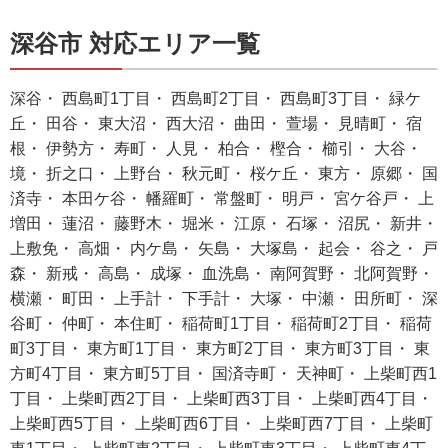
深谷市 対応エリア一覧
深谷・ 西島町1丁目・ 西島町2丁目・ 西島町3丁目・ 緑ケ
丘・ 田谷・ 東大沼・ 西大沼・ 曲田・ 萱場・ 見晴町・ 宿
根・ 伊勢方・ 寿町・ 人見・ 柏合・ 樫合・ 櫛引・ 大谷・
境・ 折之口・ 上野台・ 秋元町・ 桜ケ丘・ 東方・ 原郷・ 国
済寺・ 本田ケ谷・ 幡羅町・ 常盤町・ 明戸・ 宮ケ谷戸・ 上
増田・ 蓮沼・ 藤野木・ 堀米・ 江原・ 石塚・ 沼尻・ 新井・
上敷免・ 高畑・ 内ケ島・ 矢島・ 大塚島・ 起会・ 谷之・ 戸
森・ 新戒・ 高島・ 成塚・ 血洗島・ 南阿賀野・ 北阿賀野・
横瀬・ 町田・ 上手計・ 下手計・ 大塚・ 中瀬・ 田所町・ 深
谷町・ 仲町・ 本住町・ 稲荷町1丁目・ 稲荷町2丁目・ 稲荷
町3丁目・ 東方町1丁目・ 東方町2丁目・ 東方町3丁目・ 東
方町4丁目・ 東方町5丁目・ 国済寺町・ 天神町・ 上柴町西1
丁目・ 上柴町西2丁目・ 上柴町西3丁目・ 上柴町西4丁目・
上柴町西5丁目・ 上柴町西6丁目・ 上柴町西7丁目・ 上柴町