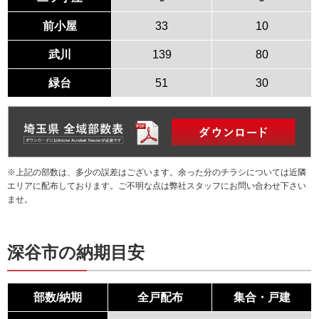
前小屋
33
10
武川
139
80
緑台
51
30
※上記の部数は、多少の誤差はございます。余った分のチラシについては近隣
エリアに配布しております。ご不明な点は弊社スタッフにお問い合わせ下さい
ませ。
深谷市の納期目安
部数/納期
全戸配布
集合・戸建