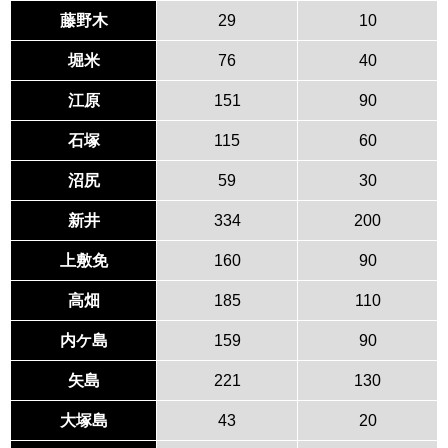
藤野木
29
10
堀米
76
40
江原
151
90
石塚
115
60
沼尻
59
30
新井
334
200
上敷免
160
90
高畑
185
110
内ケ島
159
90
矢島
221
130
大塚島
43
20