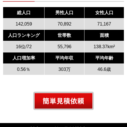
総人口
男性人口
女性人口
142,059
70,892
71,167
人口ランキング
世帯数
面積
16位/72
55,796
138.37km²
人口増加率
平均年収
平均年齢
0.56％
303万
46.6歳