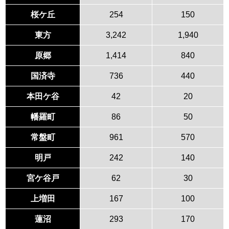
桜ケ丘
254
150
東方
3,242
1,940
原郷
1,414
840
国済寺
736
440
本田ケ谷
42
20
幡羅町
86
50
常盤町
961
570
明戸
242
140
宮ケ谷戸
62
30
上増田
167
100
蓮沼
293
170