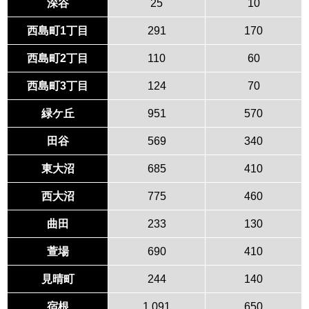
深谷
25
10
西島町1丁目
291
170
西島町2丁目
110
60
西島町3丁目
124
70
緑ケ丘
951
570
田谷
569
340
東大沼
685
410
西大沼
775
460
曲田
233
130
萱場
690
410
見晴町
244
140
宿根
1,091
650