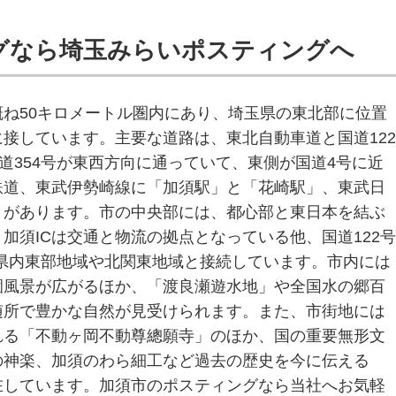
グなら埼玉みらいポスティングへ
ね50キロメートル圏内にあり、埼玉県の東北部に位置
接しています。主要な道路は、東北自動車道と国道122
国道354号が東西方向に通っていて、東側が国道4号に近
鉄道、東武伊勢崎線に「加須駅」と「花崎駅」、東武日
」があります。市の中央部には、都心部と東日本を結ぶ
加須ICは交通と物流の拠点となっている他、国道122号
り、県内東部地域や北関東地域と接続しています。市内には
園風景が広がるほか、「渡良瀬遊水地」や全国水の郷百
随所で豊かな自然が見受けられます。また、市街地には
れる「不動ヶ岡不動尊總願寺」のほか、国の重要無形文
の神楽、加須のわら細工など過去の歴史を今に伝える
在しています。加須市のポスティングなら当社へお気軽