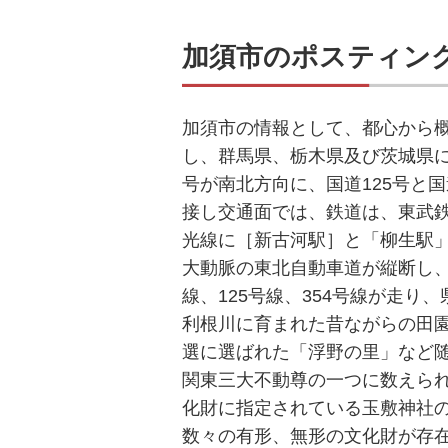
加須市のポスティン
加須市の情報として、都心から概
し、群馬県、栃木県及び茨城県に
号が南北方向に、国道125号と
接し交通面では、鉄道は、東武
光線に［新古河駅］と「柳生駅
大動脈の東北自動車道が縦断し、
線、125号線、354号線が走
利根川に育まれた昔ながらの田
選に選ばれた「浮野の里」など
関東三大不動尊の一つに数えら
化財に指定されている玉敷神社
数々の有形、無形の文化財が存