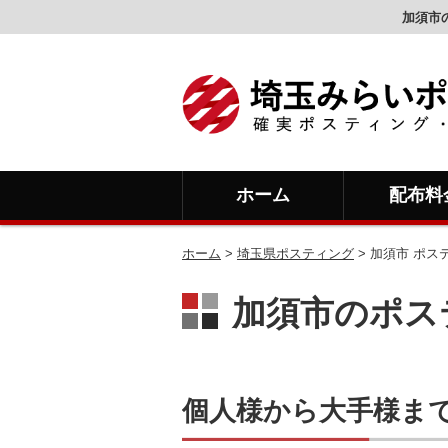
加須市
ホーム
配布料
ホーム
>
埼玉県ポスティング
> 加須市 ポス
加須市のポス
個人様から大手様ま