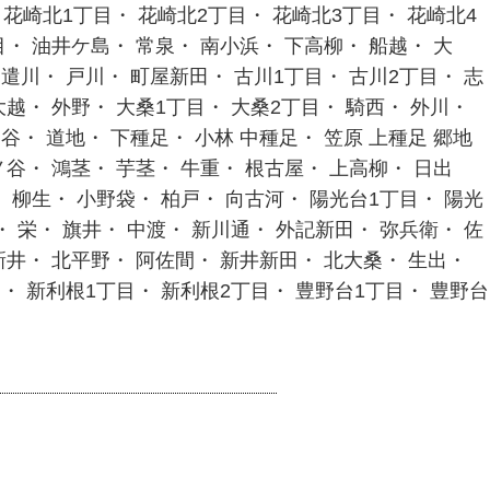
 花崎北1丁目・ 花崎北2丁目・ 花崎北3丁目・ 花崎北4
目・ 油井ケ島・ 常泉・ 南小浜・ 下高柳・ 船越・ 大
遣川・ 戸川・ 町屋新田・ 古川1丁目・ 古川2丁目・ 志
大越・ 外野・ 大桑1丁目・ 大桑2丁目・ 騎西・ 外川・
谷・ 道地・ 下種足・ 小林 中種足・ 笠原 上種足 郷地
ノ谷・ 鴻茎・ 芋茎・ 牛重・ 根古屋・ 上高柳・ 日出
・ 柳生・ 小野袋・ 柏戸・ 向古河・ 陽光台1丁目・ 陽光
・ 栄・ 旗井・ 中渡・ 新川通・ 外記新田・ 弥兵衛・ 佐
新井・ 北平野・ 阿佐間・ 新井新田・ 北大桑・ 生出・
・ 新利根1丁目・ 新利根2丁目・ 豊野台1丁目・ 豊野台