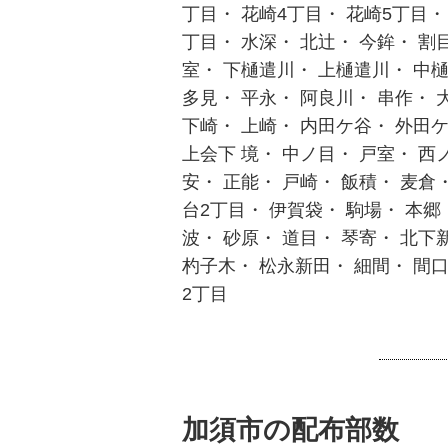
丁目・ 花崎4丁目・ 花崎5丁目・
丁目・ 水深・ 北辻・ 今鉾・ 割
室・ 下樋遣川・ 上樋遣川・ 中樋
多見・ 平永・ 阿良川・ 串作・ 
下崎・ 上崎・ 内田ケ谷・ 外田ケ
上会下 境・ 中ノ目・ 戸室・ 西
安・ 正能・ 戸崎・ 飯積・ 麦倉
台2丁目・ 伊賀袋・ 駒場・ 本郷
波・ 砂原・ 道目・ 琴寄・ 北下
杓子木・ 松永新田・ 細間・ 間口
2丁目
加須市の配布部数