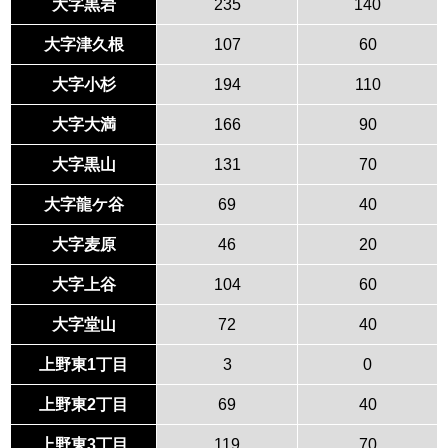
大字黒岩
235
140
大字津久根
107
60
大字小杉
194
110
大字大満
166
90
大字黒山
131
70
大字龍ケ谷
69
40
大字麦原
46
20
大字上谷
104
60
大字堂山
72
40
上野東1丁目
3
0
上野東2丁目
69
40
上野東3丁目
119
70