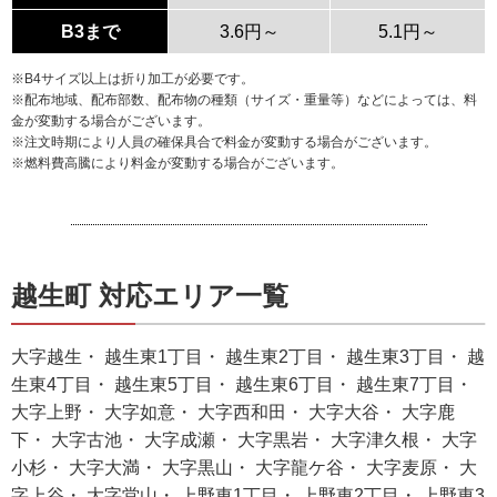
B3まで
3.6円～
5.1円～
※B4サイズ以上は折り加工が必要です。
※配布地域、配布部数、配布物の種類（サイズ・重量等）などによっては、料
金が変動する場合がございます。
※注文時期により人員の確保具合で料金が変動する場合がございます。
※燃料費高騰により料金が変動する場合がございます。
越生町 対応エリア一覧
大字越生・ 越生東1丁目・ 越生東2丁目・ 越生東3丁目・ 越
生東4丁目・ 越生東5丁目・ 越生東6丁目・ 越生東7丁目・
大字上野・ 大字如意・ 大字西和田・ 大字大谷・ 大字鹿
下・ 大字古池・ 大字成瀬・ 大字黒岩・ 大字津久根・ 大字
小杉・ 大字大満・ 大字黒山・ 大字龍ケ谷・ 大字麦原・ 大
字上谷・ 大字堂山・ 上野東1丁目・ 上野東2丁目・ 上野東3