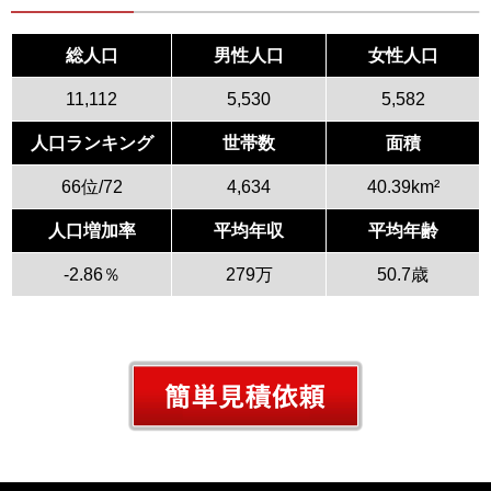
総人口
男性人口
女性人口
11,112
5,530
5,582
人口ランキング
世帯数
面積
66位/72
4,634
40.39km²
人口増加率
平均年収
平均年齢
-2.86％
279万
50.7歳