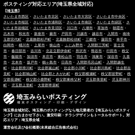
ポスティング対応エリア(埼玉県全域対応)
【
埼玉県
】
さいたま市西区
・
さいたま市北区
・
さいたま市大宮区
・
さいたま市中央区
・
さいたま市桜区
・
さいたま市浦和区
・
さいたま市南区
・
さいたま市緑区
・
さ
いたま市岩槻区
・
さいたま市見沼区
・
川口市
・
八潮市
・
草加市
・
朝霞市
・
志木市
・
和光市
・
新座市
・
蕨市
・
戸田市
・
川越市
・
越谷市
・
入間市
・
南埼
玉郡宮代町
・
北葛飾郡杉戸町
・
北葛飾郡松伏町
・
三郷市
・
蓮田市
・
幸手市
・
白岡市
・
桶川市
・
上尾市
・
狭山市
・
ふじみ野市
・
入間郡三芳町
・
富士見
市
・
春日部市
・
吉川市
・
北足立郡伊奈町
・
所沢市
・
熊谷市
・
行田市
・
秩父
市
・
飯能市
・
加須市
・
本庄市
・
東松山市
・
羽生市
・
鴻巣市
・
深谷市
・
久喜
市
・
北本市
・
坂戸市
・
鶴ヶ島市
・
日高市
・
入間郡毛呂山町
・
入間郡越生
町
・
比企郡滑川町
・
比企郡嵐山町
・
比企郡小川町
・
比企郡川島町
・
比企郡吉
見町
・
比企郡鳩山町
・
比企郡ときがわ町
・
秩父郡横瀬町
・
秩父郡皆野町
・
秩
父郡長瀞町
・
秩父郡小鹿野町
・
秩父郡東秩父村
・
児玉郡美里町
・
児玉郡神川
町
・
児玉郡上里町
・
大里郡寄居町
埼玉県全域対応。埼玉県のポスティングなら地元業者の【埼玉みらいポスティ
ング】におまかせ下さい。激安印刷・チラシデザインもトータルサポート。対
応エリア：埼玉県全域
運営会社及び会社概要(未來総合広告株式会社)