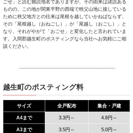
ごせ」と読む難読地名でありますが、その由来は諸説ある
ものの、この地が関東平野の西端で秩父山地に接している
ために秩父地方との往来は尾根を越していかねばならず、
その「尾根越し（おねごし）」が「尾越し（おごし）」と
なり、それがやがて「おごせ」と変化したと言われていま
す。入間郡越生町のポスティングなら当社へお気軽にご相
談ください。
越生町のポスティング料
サイズ
全戸配布
集合・戸建
A4まで
3.3円～
4.8円～
A3まで
3.5円～
5.0円～