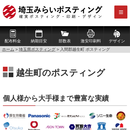
配布料金
納期目安
部数表
激安印刷料
デザイン
ホーム
>
埼玉県ポスティング
> 入間郡越生町 ポスティング
越生町のポスティング
個人様から大手様まで豊富な実績