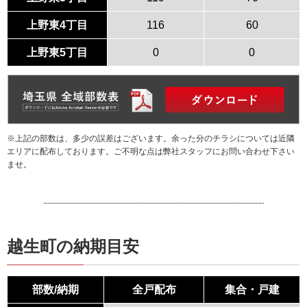
上野東4丁目
116
60
上野東5丁目
0
0
※上記の部数は、多少の誤差はございます。余った分のチラシについては近隣
エリアに配布しております。ご不明な点は弊社スタッフにお問い合わせ下さい
ませ。
越生町の納期目安
部数/納期
全戸配布
集合・戸建