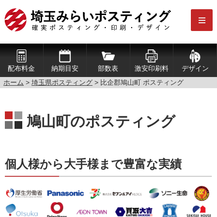
配布料金
納期目安
部数表
激安印刷料
デザイン
ホーム
>
埼玉県ポスティング
> 比企郡鳩山町 ポスティング
鳩山町のポスティング
個人様から大手様まで豊富な実績