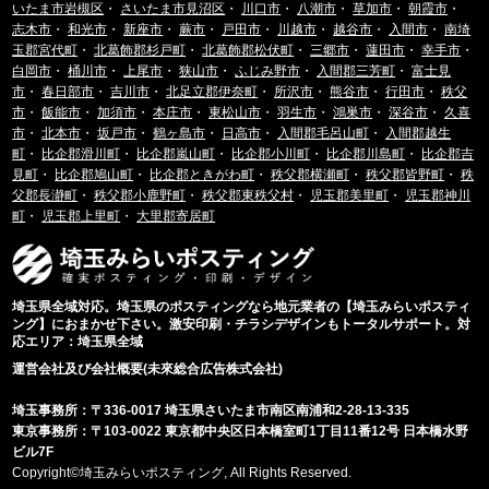
いたま市岩槻区
・
さいたま市見沼区
・
川口市
・
八潮市
・
草加市
・
朝霞市
・
志木市
・
和光市
・
新座市
・
蕨市
・
戸田市
・
川越市
・
越谷市
・
入間市
・
南埼
玉郡宮代町
・
北葛飾郡杉戸町
・
北葛飾郡松伏町
・
三郷市
・
蓮田市
・
幸手市
・
白岡市
・
桶川市
・
上尾市
・
狭山市
・
ふじみ野市
・
入間郡三芳町
・
富士見
市
・
春日部市
・
吉川市
・
北足立郡伊奈町
・
所沢市
・
熊谷市
・
行田市
・
秩父
市
・
飯能市
・
加須市
・
本庄市
・
東松山市
・
羽生市
・
鴻巣市
・
深谷市
・
久喜
市
・
北本市
・
坂戸市
・
鶴ヶ島市
・
日高市
・
入間郡毛呂山町
・
入間郡越生
町
・
比企郡滑川町
・
比企郡嵐山町
・
比企郡小川町
・
比企郡川島町
・
比企郡吉
見町
・
比企郡鳩山町
・
比企郡ときがわ町
・
秩父郡横瀬町
・
秩父郡皆野町
・
秩
父郡長瀞町
・
秩父郡小鹿野町
・
秩父郡東秩父村
・
児玉郡美里町
・
児玉郡神川
町
・
児玉郡上里町
・
大里郡寄居町
埼玉県全域対応。埼玉県のポスティングなら地元業者の【埼玉みらいポスティ
ング】におまかせ下さい。激安印刷・チラシデザインもトータルサポート。対
応エリア：埼玉県全域
運営会社及び会社概要(未來総合広告株式会社)
埼玉事務所：〒336-0017 埼玉県さいたま市南区南浦和2-28-13-335
東京事務所：〒103-0022 東京都中央区日本橋室町1丁目11番12号 日本橋水野
ビル7F
Copyright©埼玉みらいポスティング, All Rights Reserved.