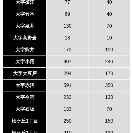
大字須江
77
40
大字竹本
69
40
大字泉井
130
70
大字高野倉
18
10
大字熊井
172
100
大字小用
407
240
大字大豆戸
294
170
大字赤沼
591
350
大字今宿
233
130
大字石坂
133
70
松ケ丘1丁目
250
150
松ケ丘2丁目
210
120