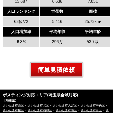
13,687
6,636
7,051
人口ランキング
世帯数
面積
63位/72
5,416
25.73km²
人口増加率
平均年収
平均年齢
-6.3％
296万
53.7歳
ポスティング対応エリア(埼玉県全域対応)
【
埼玉県
】
さいたま市西区
・
さいたま市北区
・
さいたま市大宮区
・
さいたま市中央区
・
さいたま市桜区
・
さいたま市浦和区
・
さいたま市南区
・
さいたま市緑区
・
さ