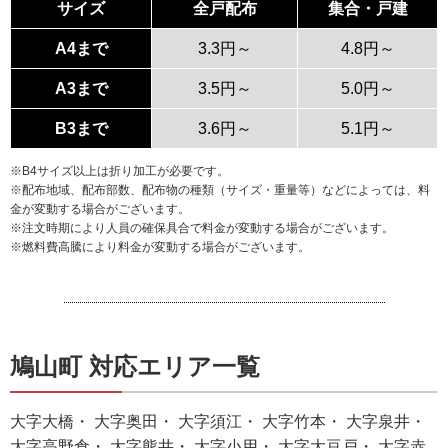
サイズ
全戸配布
集合・戸建
A4まで
3.3円～
4.8円～
A3まで
3.5円～
5.0円～
B3まで
3.6円～
5.1円～
※B4サイズ以上は折り加工が必要です。
※配布地域、配布部数、配布物の種類（サイズ・重量等）などによっては、料
金が変動する場合がございます。
※注文時期により人員の確保具合で料金が変動する場合がございます。
※燃料費高騰により料金が変動する場合がございます。
鳩山町 対応エリア一覧
大字大橋・ 大字奥田・ 大字須江・ 大字竹本・ 大字泉井・
大字高野倉・ 大字熊井・ 大字小用・ 大字大豆戸・ 大字赤