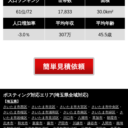
人口ランキング
世帯数
面積
61位/72
17,833
30.0km²
人口増加率
平均年収
平均年齢
-3.0％
307万
45.5歳
ポスティング対応エリア(埼玉県全域対応)
【
埼玉県
】
さいたま市西区
・
さいたま市北区
・
さいたま市大宮区
・
さいたま市中央区
・
さいたま市桜区
・
さいたま市浦和区
・
さいたま市南区
・
さいたま市緑区
・
さ
いたま市岩槻区
・
さいたま市見沼区
・
川口市
・
八潮市
・
草加市
・
朝霞市
・
志木市
・
和光市
・
新座市
・
蕨市
・
戸田市
・
川越市
・
越谷市
・
入間市
・
南埼