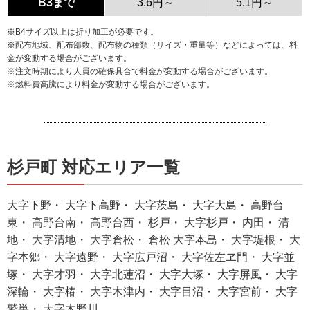
B3まで
3.6円～
5.1円～
※B4サイズ以上は折り加工が必要です。
※配布地域、配布部数、配布物の種類（サイズ・重量等）などによっては、料
金が変動する場合がございます。
※注文時期により人員の確保具合で料金が変動する場合がございます。
※燃料費高騰により料金が変動する場合がございます。
杉戸町 対応エリア一覧
大字下野・ 大字下高野・ 大字茨島・ 大字大島・ 高野台
東・ 高野台南・ 高野台西・ 杉戸・ 大字杉戸・ 内田・ 清
地・ 大字清地・ 大字倉松・ 倉松 大字本島・ 大字堤根・ 大
字本郷・ 大字遠野・ 大字広戸沼・ 大字佐左ヱ門・ 大字並
塚・ 大字才羽・ 大字北蓮沼・ 大字大塚・ 大字屏風・ 大字
深輪・ 大字椿・ 大字木津内・ 大字目沼・ 大字宮前・ 大字
鷲巣・ 大字木野川