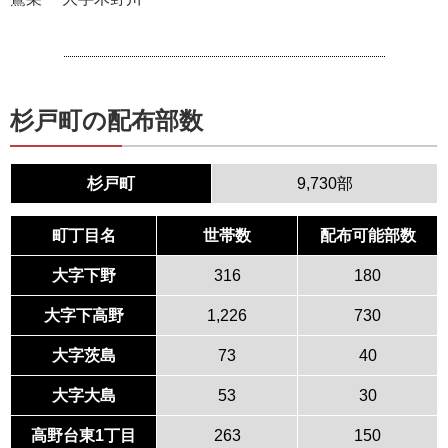
杉戸町の配布部数
杉戸町
9,730部
町丁目名
世帯数
配布可能部数
大字下野
316
180
大字下高野
1,226
730
大字茨島
73
40
大字大島
53
30
高野台東1丁目
263
150