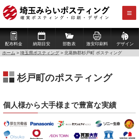
配布料金
納期目安
部数表
激安印刷料
デザイン
ホーム
>
埼玉県ポスティング
> 北葛飾郡杉戸町 ポスティング
杉戸町のポスティング
個人様から大手様まで豊富な実績