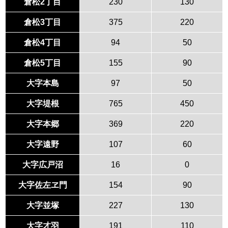
倉松2丁目
230
130
倉松3丁目
375
220
倉松4丁目
94
50
倉松5丁目
155
90
大字本島
97
50
大字堤根
765
450
大字本郷
369
220
大字遠野
107
60
大字広戸沼
16
0
大字佐左ヱ門
154
90
大字並塚
227
130
大字才羽
191
110