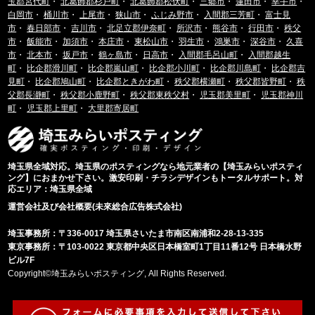
玉郡宮代町
・
北葛飾郡杉戸町
・
北葛飾郡松伏町
・
三郷市
・
蓮田市
・
幸手市
・
白岡市
・
桶川市
・
上尾市
・
狭山市
・
ふじみ野市
・
入間郡三芳町
・
富士見
市
・
春日部市
・
吉川市
・
北足立郡伊奈町
・
所沢市
・
熊谷市
・
行田市
・
秩父
市
・
飯能市
・
加須市
・
本庄市
・
東松山市
・
羽生市
・
鴻巣市
・
深谷市
・
久喜
市
・
北本市
・
坂戸市
・
鶴ヶ島市
・
日高市
・
入間郡毛呂山町
・
入間郡越生
町
・
比企郡滑川町
・
比企郡嵐山町
・
比企郡小川町
・
比企郡川島町
・
比企郡吉
見町
・
比企郡鳩山町
・
比企郡ときがわ町
・
秩父郡横瀬町
・
秩父郡皆野町
・
秩
父郡長瀞町
・
秩父郡小鹿野町
・
秩父郡東秩父村
・
児玉郡美里町
・
児玉郡神川
町
・
児玉郡上里町
・
大里郡寄居町
埼玉県全域対応。埼玉県のポスティングなら地元業者の【埼玉みらいポスティ
ング】におまかせ下さい。激安印刷・チラシデザインもトータルサポート。対
応エリア：埼玉県全域
運営会社及び会社概要(未來総合広告株式会社)
埼玉事務所：〒336-0017 埼玉県さいたま市南区南浦和2-28-13-335
東京事務所：〒103-0022 東京都中央区日本橋室町1丁目11番12号 日本橋水野
ビル7F
Copyright©埼玉みらいポスティング, All Rights Reserved.