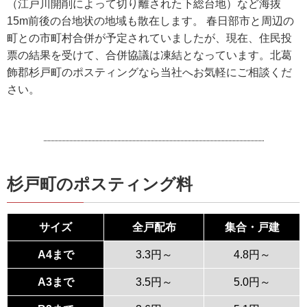
（江戸川開削によって切り離された下総台地）など海抜
15m前後の台地状の地域も散在します。 春日部市と周辺の
町との市町村合併が予定されていましたが、現在、住民投
票の結果を受けて、合併協議は凍結となっています。北葛
飾郡杉戸町のポスティングなら当社へお気軽にご相談くだ
さい。
杉戸町のポスティング料
サイズ
全戸配布
集合・戸建
A4まで
3.3円～
4.8円～
A3まで
3.5円～
5.0円～