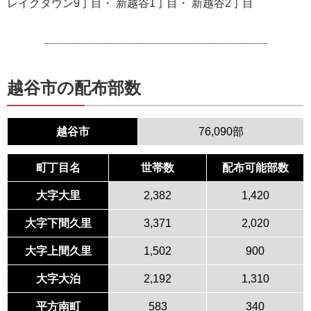
レイクタウン9丁目・ 新越谷1丁目・ 新越谷2丁目
越谷市の配布部数
越谷市
76,090部
町丁目名
世帯数
配布可能部数
大字大里
2,382
1,420
大字下間久里
3,371
2,020
大字上間久里
1,502
900
大字大泊
2,192
1,310
平方南町
583
340