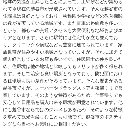
地球の気温が上昇したことによって、土や砂などが集めら
れて今現在の越谷市が形成されています。そんな越谷市の
住環境は良好となっており、幼稚園や学校などの教育機関
の数が充実している地域です。また電車の路線数も多いこ
とから、都心への交通アクセスも大変便利な地域およびエ
リアとなります。さらに駅前には住宅街が立ち並んでお
り、クリニックや病院なども豊富に建てられています。家
族世帯が住みやすい地域となっていますが、それに加えて
個人経営しているお店も多いです。住民同士の仲も良いた
め、住環境は他の地域と比較してもメリットが多く得られ
ます。そして治安も良い場所となっており、防犯面におけ
る住環境も良い条件がそろっています。そんな歴史がある
越谷市ですが、スーパーやドラッグストアも夜遅くまで営
業しています。そのような特徴があるため、仕事帰りでも
安心して日用品を購入出来る環境が用意されています。他
にも越谷市ならではのグルメもあるため、そのような特徴
を求めて観光を楽しむことも可能です。越谷市のポスティ
ングなら当社へお気軽にご相談ください。