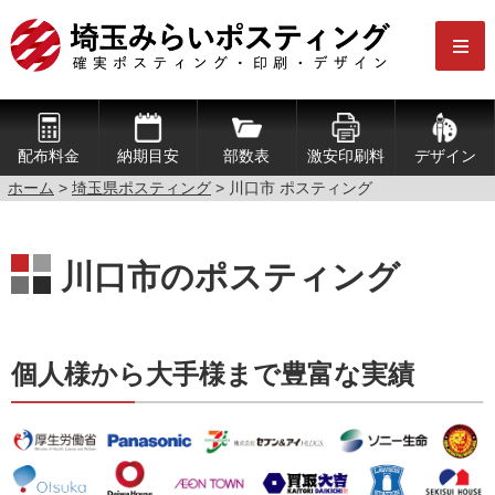
配布料金
納期目安
部数表
激安印刷料
デザイン
ホーム
>
埼玉県ポスティング
> 川口市 ポスティング
川口市のポスティング
個人様から大手様まで豊富な実績