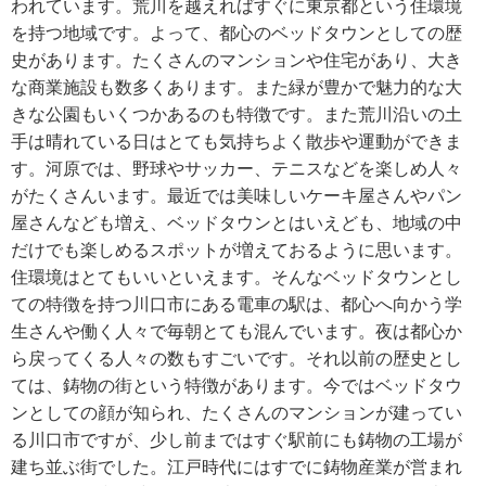
われています。荒川を越えればすぐに東京都という住環境
を持つ地域です。よって、都心のベッドタウンとしての歴
史があります。たくさんのマンションや住宅があり、大き
な商業施設も数多くあります。また緑が豊かで魅力的な大
きな公園もいくつかあるのも特徴です。また荒川沿いの土
手は晴れている日はとても気持ちよく散歩や運動ができま
す。河原では、野球やサッカー、テニスなどを楽しめ人々
がたくさんいます。最近では美味しいケーキ屋さんやパン
屋さんなども増え、ベッドタウンとはいえども、地域の中
だけでも楽しめるスポットが増えておるように思います。
住環境はとてもいいといえます。そんなベッドタウンとし
ての特徴を持つ川口市にある電車の駅は、都心へ向かう学
生さんや働く人々で毎朝とても混んでいます。夜は都心か
ら戻ってくる人々の数もすごいです。それ以前の歴史とし
ては、鋳物の街という特徴があります。今ではベッドタウ
ンとしての顔が知られ、たくさんのマンションが建ってい
る川口市ですが、少し前まではすぐ駅前にも鋳物の工場が
建ち並ぶ街でした。江戸時代にはすでに鋳物産業が営まれ