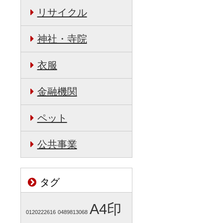
リサイクル
神社・寺院
衣服
金融機関
ペット
公共事業
タグ
A4印
0120222616
0489813068